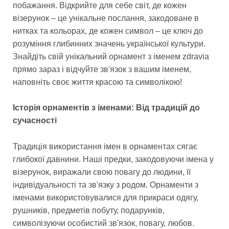
побажання. Відкрийте для себе світ, де кожен
візерунок – це унікальне послання, закодоване в
нитках та кольорах, де кожен символ – це ключ до
розуміння глибинних значень української культури.
Знайдіть свій унікальний орнамент з іменем zdravia
прямо зараз і відчуйте зв'язок з вашим іменем,
наповніть своє життя красою та символікою!
Історія орнаментів з іменами: Від традицій до
сучасності
Традиція використання імен в орнаментах сягає
глибокої давнини. Наші предки, закодовуючи імена у
візерунок, виражали свою повагу до людини, її
індивідуальності та зв'язку з родом. Орнаменти з
іменами використовувалися для прикраси одягу,
рушників, предметів побуту, подарунків,
символізуючи особистий зв'язок, повагу, любов.