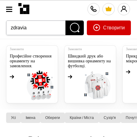
Створити
Замовити
Замовити
Замови
Професійне створення
Швидкий друк або
Прикр
орнаменту на
вишивка орнаменту на
мікр
замовлення.
футболці.
Усі
Імена
Обереги
Країни / Міста
Сузiр'я
Почут