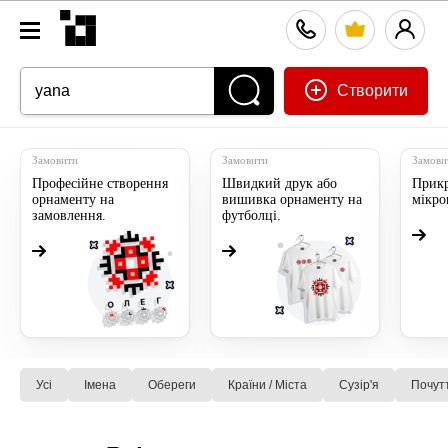
Створити
Замовити
Замовити
Замови
Професійне створення
Швидкий друк або
Прикр
орнаменту на
вишивка орнаменту на
мікр
замовлення.
футболці.
Усі
Імена
Обереги
Країни / Міста
Сузiр'я
Почут