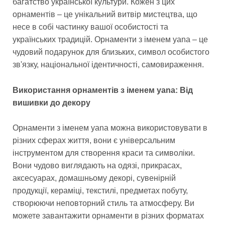
багатство української культури. Кожен з цих
орнаментів – це унікальний витвір мистецтва, що
несе в собі частинку вашої особистості та
українських традицій. Орнаменти з іменем yana – це
чудовий подарунок для близьких, символ особистого
зв'язку, національної ідентичності, самовираження.
Використання орнаментів з іменем yana: Від
вишивки до декору
Орнаменти з іменем yana можна використовувати в
різних сферах життя, вони є універсальним
інструментом для створення краси та символіки.
Вони чудово виглядають на одязі, прикрасах,
аксесуарах, домашньому декорі, сувенірній
продукції, кераміці, текстилі, предметах побуту,
створюючи неповторний стиль та атмосферу. Ви
можете завантажити орнаменти в різних форматах