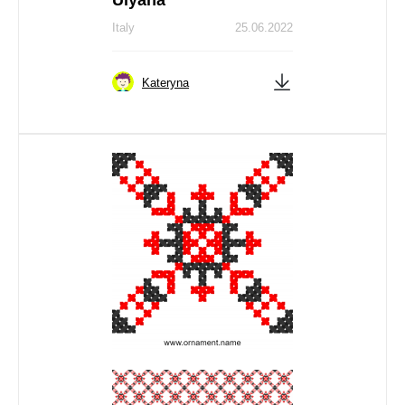
Ulyana
Italy
25.06.2022
Kateryna