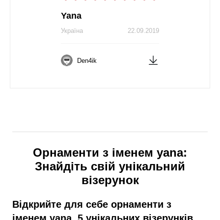
Yana
Україна
22.09.2019
Den4ik
Орнаменти з іменем yana:
Знайдіть свій унікальний
візерунок
Відкрийте для себе орнаменти з
іменем yana. 5 унікальних візерунків