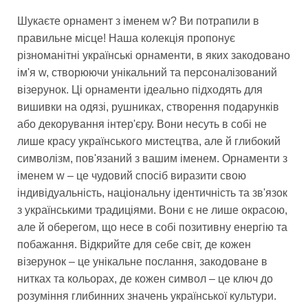
Шукаєте орнамент з іменем w? Ви потрапили в
правильне місце! Наша колекція пропонує
різноманітні українські орнаменти, в яких закодовано
ім'я w, створюючи унікальний та персоналізований
візерунок. Ці орнаменти ідеально підходять для
вишивки на одязі, рушниках, створення подарунків
або декорування інтер'єру. Вони несуть в собі не
лише красу українського мистецтва, але й глибокий
символізм, пов'язаний з вашим іменем. Орнаменти з
іменем w – це чудовий спосіб виразити свою
індивідуальність, національну ідентичність та зв'язок
з українськими традиціями. Вони є не лише окрасою,
але й оберегом, що несе в собі позитивну енергію та
побажання. Відкрийте для себе світ, де кожен
візерунок – це унікальне послання, закодоване в
нитках та кольорах, де кожен символ – це ключ до
розуміння глибинних значень української культури.