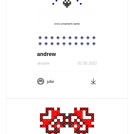
andrew
ukraine
02.05.2022
julie