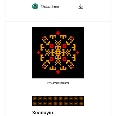
@stasi.here
Хеллоуін