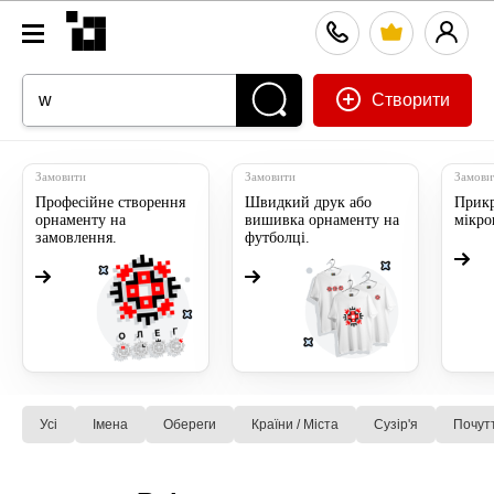
Створити
Замовити
Замовити
Замови
Професійне створення
Швидкий друк або
Прикр
орнаменту на
вишивка орнаменту на
мікр
замовлення.
футболці.
Усі
Імена
Обереги
Країни / Міста
Сузiр'я
Почут