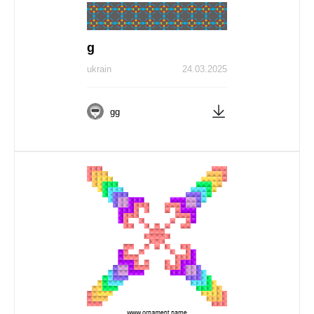
g
ukrain
24.03.2025
gg