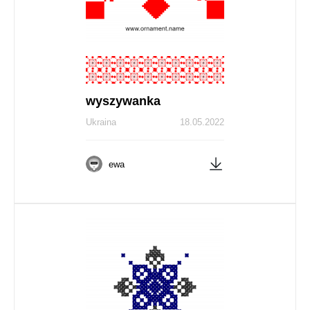
wyszywanka
Ukraina
18.05.2022
ewa