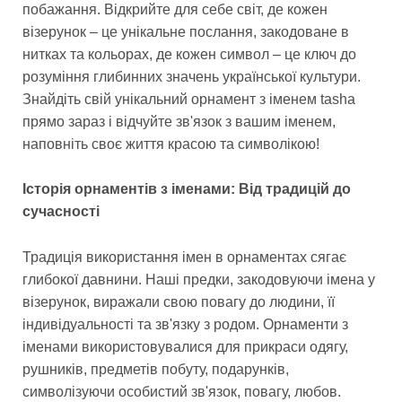
побажання. Відкрийте для себе світ, де кожен
візерунок – це унікальне послання, закодоване в
нитках та кольорах, де кожен символ – це ключ до
розуміння глибинних значень української культури.
Знайдіть свій унікальний орнамент з іменем tasha
прямо зараз і відчуйте зв'язок з вашим іменем,
наповніть своє життя красою та символікою!
Історія орнаментів з іменами: Від традицій до
сучасності
Традиція використання імен в орнаментах сягає
глибокої давнини. Наші предки, закодовуючи імена у
візерунок, виражали свою повагу до людини, її
індивідуальності та зв'язку з родом. Орнаменти з
іменами використовувалися для прикраси одягу,
рушників, предметів побуту, подарунків,
символізуючи особистий зв'язок, повагу, любов.