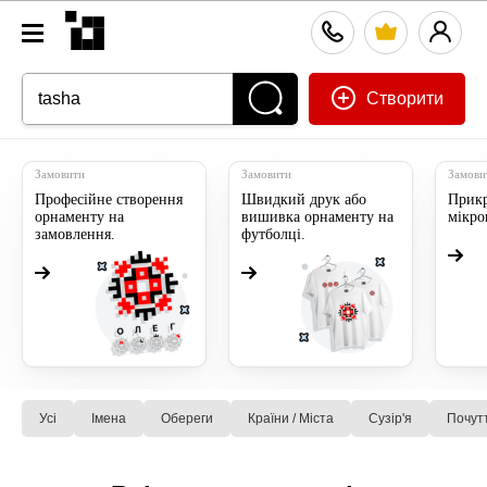
Створити
Замовити
Замовити
Замови
Професійне створення
Швидкий друк або
Прикр
орнаменту на
вишивка орнаменту на
мікр
замовлення.
футболці.
Усі
Імена
Обереги
Країни / Міста
Сузiр'я
Почут