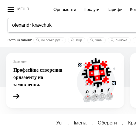
МЕНЮ
Орнаменти
Послуги
Тарифи
Ко
київська русь
мир
халк
синюха
13амалія
мiлана
варвара
коло
бродівське пи
Замовити
Професійне створення
орнаменту на
замовлення.
Усі
Імена
Обереги
Кра