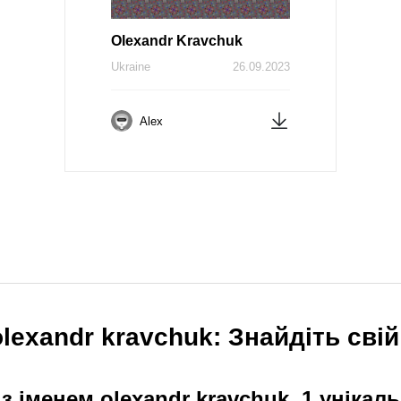
Olexandr Kravchuk
Ukraine
26.09.2023
Alex
lexandr kravchuk: Знайдіть свій
з іменем olexandr kravchuk. 1 унікал