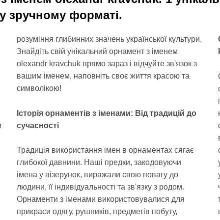
 у зручному форматі.
розуміння глибинних значень української культури.
Знайдіть свій унікальний орнамент з іменем
olexandr kravchuk прямо зараз і відчуйте зв'язок з
вашим іменем, наповніть своє життя красою та
символікою!
Історія орнаментів з іменами: Від традицій до
и
сучасності
Традиція використання імен в орнаментах сягає
глибокої давнини. Наші предки, закодовуючи
імена у візерунок, виражали свою повагу до
людини, її індивідуальності та зв'язку з родом.
Орнаменти з іменами використовувалися для
прикраси одягу, рушників, предметів побуту,