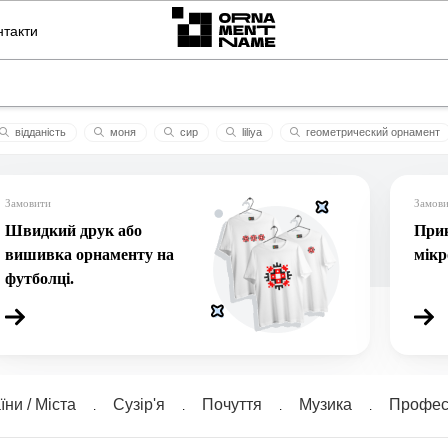
нтакти
відданість
моня
сир
liliya
геометрический орнамент
сьмо
чотири стихії
сокаль
амелія
вихор
дідух
Замовити
Замов
Швидкий друк або
Прик
вишивка орнаменту на
мік
футболці.
їни / Міста
Сузiр'я
Почуття
Музика
Професі