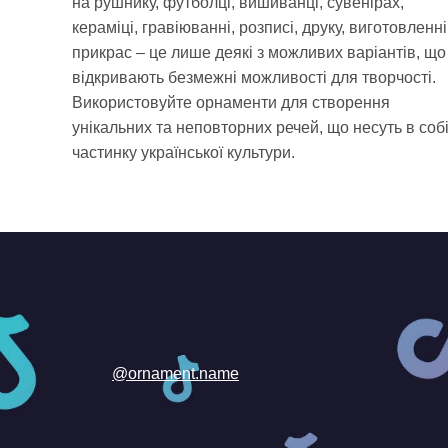
на рушнику, футболці, вишиванці, сувенірах,
кераміці, гравіюванні, розписі, друку, виготовленні
прикрас – це лише деякі з можливих варіантів, що
відкривають безмежні можливості для творчості.
Використовуйте орнаменти для створення
унікальних та неповторних речей, що несуть в соб
частинку української культури.
@ornament.name