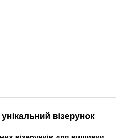
 унікальний візерунок
ьних візерунків для вишивки,