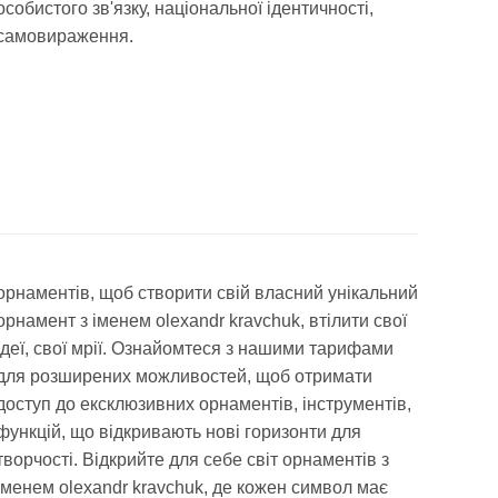
особистого зв'язку, національної ідентичності,
самовираження.
орнаментів, щоб створити свій власний унікальний
орнамент з іменем olexandr kravchuk, втілити свої
ідеї, свої мрії. Ознайомтеся з нашими тарифами
для розширених можливостей, щоб отримати
доступ до ексклюзивних орнаментів, інструментів,
функцій, що відкривають нові горизонти для
творчості. Відкрийте для себе світ орнаментів з
іменем olexandr kravchuk, де кожен символ має