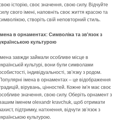
свою історію, своє значення, свою силу. Відчуйте
силу свого імені, наповніть своє життя красою та
символікою, створіть свій неповторний стиль.
Імена в орнаментах: Символіка та зв'язок з
українською культурою
Імена завжди займали особливе місце в
українській культурі, вони були символами
особистості, індивідуальності, зв'язку з родом.
Популярні імена в орнаментах – це відображення
традицій, вірувань, цінностей. Кожне ім'я має своє
особливе значення, свою силу. Оберіть орнамент з
вашим іменем olexandr kravchuk, щоб отримати
захист, підтримку, натхнення, відчути зв'язок з
українською культурою.