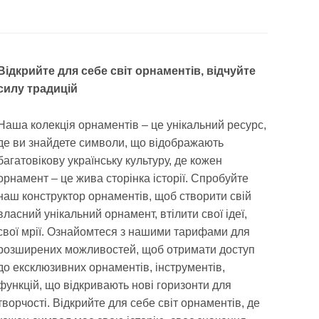
Відкрийте для себе світ орнаментів, відчуйте
силу традицій
Наша колекція орнаментів – це унікальний ресурс,
де ви знайдете символи, що відображають
багатовікову українську культуру, де кожен
орнамент – це жива сторінка історії. Спробуйте
наш конструктор орнаментів, щоб створити свій
власний унікальний орнамент, втілити свої ідеї,
свої мрії. Ознайомтеся з нашими тарифами для
розширених можливостей, щоб отримати доступ
до ексклюзивних орнаментів, інструментів,
функцій, що відкривають нові горизонти для
творчості. Відкрийте для себе світ орнаментів, де