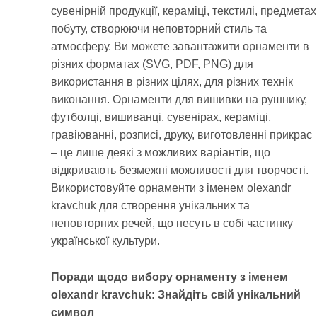
сувенірній продукції, кераміці, текстилі, предметах
побуту, створюючи неповторний стиль та
атмосферу. Ви можете завантажити орнаменти в
різних форматах (SVG, PDF, PNG) для
використання в різних цілях, для різних технік
виконання. Орнаменти для вишивки на рушнику,
футболці, вишиванці, сувенірах, кераміці,
гравіюванні, розписі, друку, виготовленні прикрас
– це лише деякі з можливих варіантів, що
відкривають безмежні можливості для творчості.
Використовуйте орнаменти з іменем olexandr
kravchuk для створення унікальних та
неповторних речей, що несуть в собі частинку
української культури.
Поради щодо вибору орнаменту з іменем
olexandr kravchuk: Знайдіть свій унікальний
символ