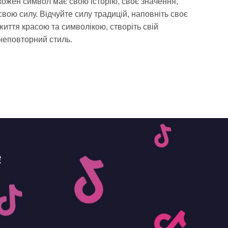
кожен символ має свою історію, своє значення,
свою силу. Відчуйте силу традицій, наповніть своє
життя красою та символікою, створіть свій
неповторний стиль.
e