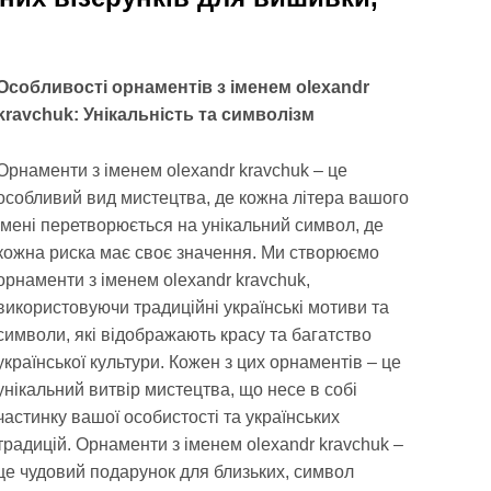
Особливості орнаментів з іменем olexandr
kravchuk: Унікальність та символізм
Орнаменти з іменем olexandr kravchuk – це
особливий вид мистецтва, де кожна літера вашого
імені перетворюється на унікальний символ, де
кожна риска має своє значення. Ми створюємо
орнаменти з іменем olexandr kravchuk,
використовуючи традиційні українські мотиви та
символи, які відображають красу та багатство
української культури. Кожен з цих орнаментів – це
унікальний витвір мистецтва, що несе в собі
частинку вашої особистості та українських
традицій. Орнаменти з іменем olexandr kravchuk –
це чудовий подарунок для близьких, символ