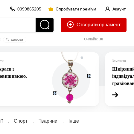
0999865205
Спробувати преміум
Акаунт
Створити
Онлайн:
30
здоровя
база
ити
Замовити
раси з
Шкіряний 
ровишивкою.
індивідуа
гравіюва
ї
Спорт
Тварини
Інше