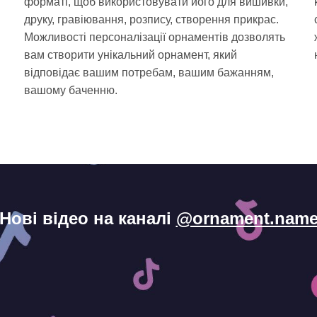
форматі, щоб використовувати його для вишивки,
друку, гравіювання, розпису, створення прикрас.
Можливості персоналізації орнаментів дозволять
вам створити унікальний орнамент, який
відповідає вашим потребам, вашим бажанням,
і
вашому баченню.
Нові відео на каналі
@ornament.nam