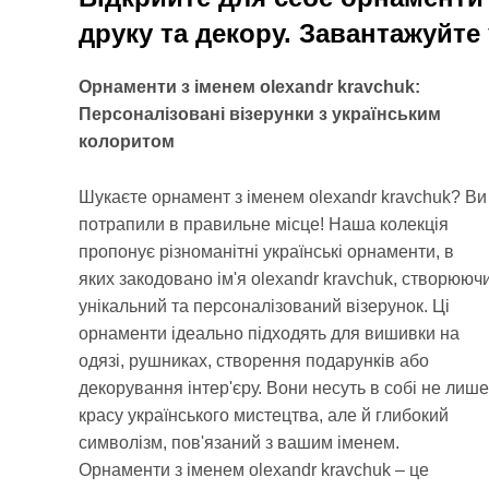
друку та декору. Завантажуйте
Орнаменти з іменем olexandr kravchuk:
Персоналізовані візерунки з українським
колоритом
Шукаєте орнамент з іменем olexandr kravchuk? Ви
потрапили в правильне місце! Наша колекція
пропонує різноманітні українські орнаменти, в
яких закодовано ім'я olexandr kravchuk, створююч
унікальний та персоналізований візерунок. Ці
орнаменти ідеально підходять для вишивки на
одязі, рушниках, створення подарунків або
декорування інтер'єру. Вони несуть в собі не лише
красу українського мистецтва, але й глибокий
символізм, пов'язаний з вашим іменем.
Орнаменти з іменем olexandr kravchuk – це