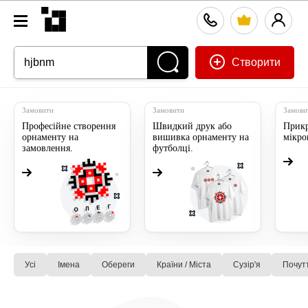
Створити
Замовити
Замовити
Замови
Професійне створення
Швидкий друк або
Прикр
орнаменту на
вишивка орнаменту на
мікр
замовлення.
футболці.
Усі
Імена
Обереги
Країни / Міста
Сузiр'я
Почут