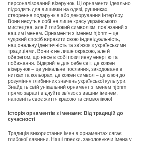
персоналізований візерунок. Ці орнаменти ідеально
підходять для вишивки на одязі, рушниках,
створення подарунків або декорування інтер'єру.
Вони несуть в собі не лише красу українського
мистецтва, але й глибокий символізм, пов'язаний з
вашим іменем. Орнаменти з іменем hjbnm – це
чудовий спосіб виразити свою індивідуальність,
національну ідентичність та зв'язок з українськими
традиціями. Вони є не лише окрасою, але й
оберегом, що несе в собі позитивну енергію та
побажання. Відкрийте для себе світ, де кожен
візерунок – це унікальне послання, закодоване в
нитках та кольорах, де кожен символ – це ключ до
розуміння глибинних значень української культури.
Знайдіть свій унікальний орнамент з іменем hjbnm
прямо зараз і відчуйте зв'язок з вашим іменем,
наповніть своє життя красою та символікою!
Історія орнаментів з іменами: Від традицій до
сучасності
Традиція використання імен в орнаментах сягає
глибокої давнини. Наші предки, закодовуючи імена у