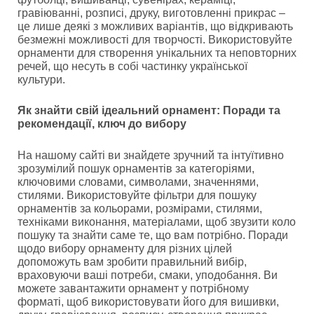
гравіюванні, розписі, друку, виготовленні прикрас –
це лише деякі з можливих варіантів, що відкривають
безмежні можливості для творчості. Використовуйте
орнаменти для створення унікальних та неповторних
речей, що несуть в собі частинку української
культури.
Як знайти свій ідеальний орнамент: Поради та
рекомендації, ключ до вибору
На нашому сайті ви знайдете зручний та інтуїтивно
зрозумілий пошук орнаментів за категоріями,
ключовими словами, символами, значеннями,
стилями. Використовуйте фільтри для пошуку
орнаментів за кольорами, розмірами, стилями,
техніками виконання, матеріалами, щоб звузити коло
пошуку та знайти саме те, що вам потрібно. Поради
щодо вибору орнаменту для різних цілей
допоможуть вам зробити правильний вибір,
враховуючи ваші потреби, смаки, уподобання. Ви
можете завантажити орнамент у потрібному
форматі, щоб використовувати його для вишивки,