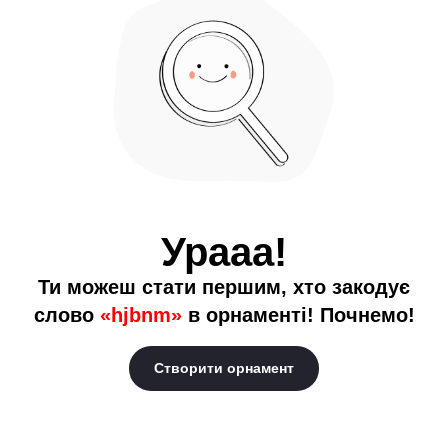
Урааа!
Ти можеш стати першим, хто закодує
слово
«hjbnm»
в орнаменті! Почнемо!
Створити орнамент