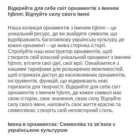
Відкрийте для себе світ орнаментів з іменем
hjbnm: Відчуйте силу свого імені
Наша колекція орнаментів з іменем hjbnm – це
унікальний ресурс, де ви знайдете символи, що
відображають багатовікову українську культуру, де
кожен орнамент – це жива сторінка історії.
Спробуйте наш конструктор орнаментів, щоб
створити свій власний унікальний орнамент з іменем
hjbnm, втілити свої ідеї, свої мрії. Ознайомтеся з
нашими тарифами для розширених можливостей,
щоб отримати доступ до ексклюзивних орнаментів,
інструментів, функцій, що відкривають нові
горизонти для творчості. Відкрийте для себе світ
орнаментів з іменем hjbnm, де кожен символ має
свою історію, своє значення, свою силу. Відчуйте
силу свого імені, наповніть своє життя красою та
символікою, створіть свій неповторний стиль.
Імена в орнаментах: Символіка та зв'язок з
українською культурою