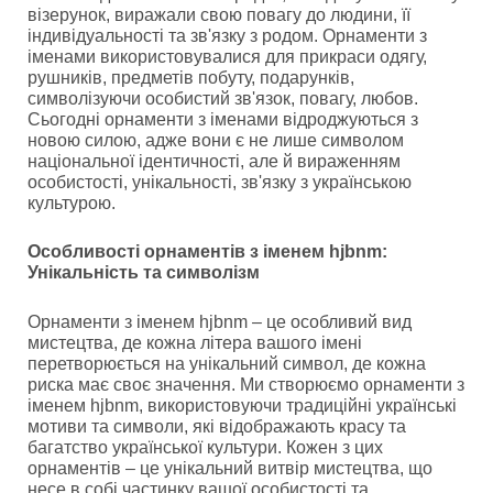
візерунок, виражали свою повагу до людини, її
індивідуальності та зв'язку з родом. Орнаменти з
іменами використовувалися для прикраси одягу,
рушників, предметів побуту, подарунків,
символізуючи особистий зв'язок, повагу, любов.
Сьогодні орнаменти з іменами відроджуються з
новою силою, адже вони є не лише символом
національної ідентичності, але й вираженням
особистості, унікальності, зв'язку з українською
культурою.
Особливості орнаментів з іменем hjbnm:
Унікальність та символізм
Орнаменти з іменем hjbnm – це особливий вид
мистецтва, де кожна літера вашого імені
перетворюється на унікальний символ, де кожна
риска має своє значення. Ми створюємо орнаменти з
іменем hjbnm, використовуючи традиційні українські
мотиви та символи, які відображають красу та
багатство української культури. Кожен з цих
орнаментів – це унікальний витвір мистецтва, що
несе в собі частинку вашої особистості та