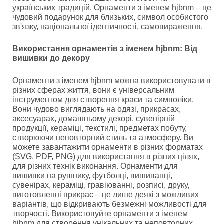
українських традицій. Орнаменти з іменем hjbnm – це
чудовий подарунок для близьких, символ особистого
зв'язку, національної ідентичності, самовираження.
Використання орнаментів з іменем hjbnm: Від
вишивки до декору
Орнаменти з іменем hjbnm можна використовувати в
різних сферах життя, вони є універсальним
інструментом для створення краси та символіки.
Вони чудово виглядають на одязі, прикрасах,
аксесуарах, домашньому декорі, сувенірній
продукції, кераміці, текстилі, предметах побуту,
створюючи неповторний стиль та атмосферу. Ви
можете завантажити орнаменти в різних форматах
(SVG, PDF, PNG) для використання в різних цілях,
для різних технік виконання. Орнаменти для
вишивки на рушнику, футболці, вишиванці,
сувенірах, кераміці, гравіюванні, розписі, друку,
виготовленні прикрас – це лише деякі з можливих
варіантів, що відкривають безмежні можливості для
творчості. Використовуйте орнаменти з іменем
hjbnm для створення унікальних та неповторних