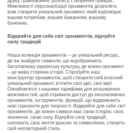
друку, гравіювання, розпису, створення прикрас.
Можливості персоналізації орнаментів дозволять
вам створити унікальний орнамент, який відповідає
вашим потребам, вашим бажанням, вашому
баченню.
Відкрийте для себе світ орнаментів, відчуйте
силу традицій
Наша колекція орнаментів – це унікальний ресурс,
де ви знайдете символи, що відображають
багатовікову українську культуру, де кожен орнамент
– це жива сторінка історії. Спробуйте наш
конструктор орнаментів, щоб створити свій власний
унікальний орнамент, втілити свої ідеї, свої мрії.
Ознайомтеся з нашими тарифами для розширених
можливостей, щоб отримати доступ до ексклюзивних
орнаментів, інструментів, функцій, що відкривають
нові горизонти для творчості. Відкрийте для себе світ
орнаментів, де кожен символ має свою історію, своє
значення, свою силу. Відчуйте силу традицій,
наповніть своє життя красою та символікою, створіть
свій неповторний стиль.