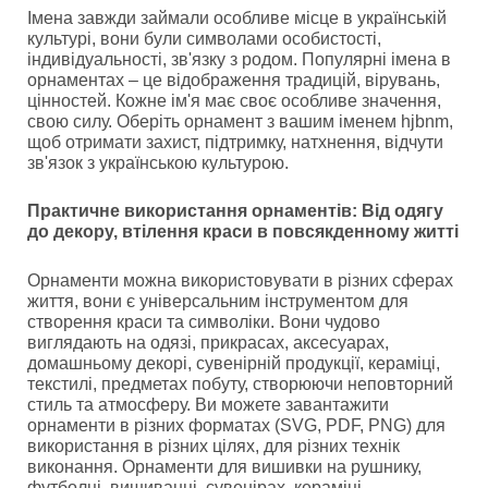
Імена завжди займали особливе місце в українській
культурі, вони були символами особистості,
індивідуальності, зв'язку з родом. Популярні імена в
орнаментах – це відображення традицій, вірувань,
цінностей. Кожне ім'я має своє особливе значення,
свою силу. Оберіть орнамент з вашим іменем hjbnm,
щоб отримати захист, підтримку, натхнення, відчути
зв'язок з українською культурою.
Практичне використання орнаментів: Від одягу
до декору, втілення краси в повсякденному житті
Орнаменти можна використовувати в різних сферах
життя, вони є універсальним інструментом для
створення краси та символіки. Вони чудово
виглядають на одязі, прикрасах, аксесуарах,
домашньому декорі, сувенірній продукції, кераміці,
текстилі, предметах побуту, створюючи неповторний
стиль та атмосферу. Ви можете завантажити
орнаменти в різних форматах (SVG, PDF, PNG) для
використання в різних цілях, для різних технік
виконання. Орнаменти для вишивки на рушнику,
футболці, вишиванці, сувенірах, кераміці,