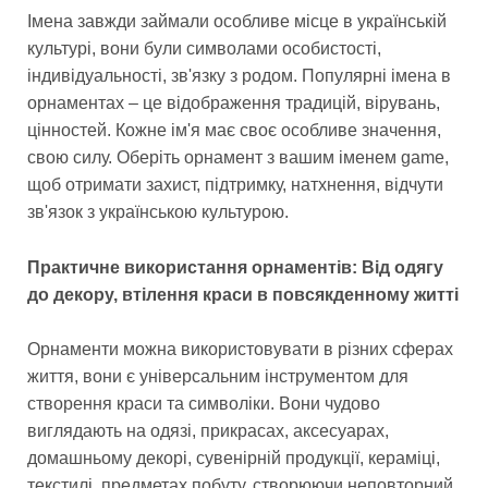
Імена завжди займали особливе місце в українській
культурі, вони були символами особистості,
індивідуальності, зв'язку з родом. Популярні імена в
орнаментах – це відображення традицій, вірувань,
цінностей. Кожне ім'я має своє особливе значення,
свою силу. Оберіть орнамент з вашим іменем game,
щоб отримати захист, підтримку, натхнення, відчути
зв'язок з українською культурою.
Практичне використання орнаментів: Від одягу
до декору, втілення краси в повсякденному житті
Орнаменти можна використовувати в різних сферах
життя, вони є універсальним інструментом для
створення краси та символіки. Вони чудово
виглядають на одязі, прикрасах, аксесуарах,
домашньому декорі, сувенірній продукції, кераміці,
текстилі, предметах побуту, створюючи неповторний