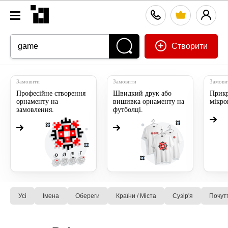
Створити
Замовити
Замовити
Замови
Професійне створення
Швидкий друк або
Прикр
орнаменту на
вишивка орнаменту на
мікр
замовлення.
футболці.
Усі
Імена
Обереги
Країни / Міста
Сузiр'я
Почут