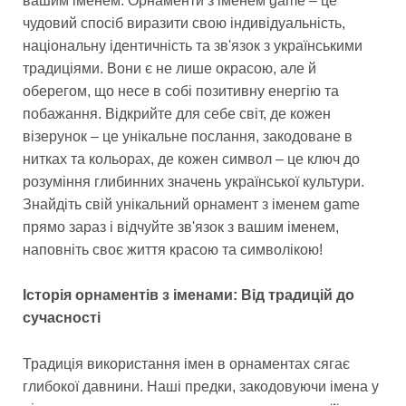
вашим іменем. Орнаменти з іменем game – це
чудовий спосіб виразити свою індивідуальність,
національну ідентичність та зв'язок з українськими
традиціями. Вони є не лише окрасою, але й
оберегом, що несе в собі позитивну енергію та
побажання. Відкрийте для себе світ, де кожен
візерунок – це унікальне послання, закодоване в
нитках та кольорах, де кожен символ – це ключ до
розуміння глибинних значень української культури.
Знайдіть свій унікальний орнамент з іменем game
прямо зараз і відчуйте зв'язок з вашим іменем,
наповніть своє життя красою та символікою!
Історія орнаментів з іменами: Від традицій до
сучасності
Традиція використання імен в орнаментах сягає
глибокої давнини. Наші предки, закодовуючи імена у