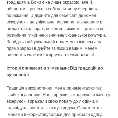
традиціями. Вони є не лише окрасою, але й
оберегом, що несе в собі позитивну енергію та
побажання. Відкрийте для себе світ, де кожен
візерунок – це унікальне послання, закодоване в
нитках та кольорах, де кожен символ – це ключ до
розуміння глибинних значень української культури.
Знайдіть свій унікальний орнамент з іменем aura
прямо зараз і відчуйте зв'язок з вашим іменем,
наповніть своє життя красою та символікою!
Історія орнаментів з іменами: Від традицій до
сучасності
Традиція використання імен в орнаментах сягає
глибокої давнини. Наші предки, закодовуючи імена у
візерунок, виражали свою повагу до людини, її
індивідуальності та зв'язку з родом. Орнаменти з
іменами використовувалися для прикраси одягу,