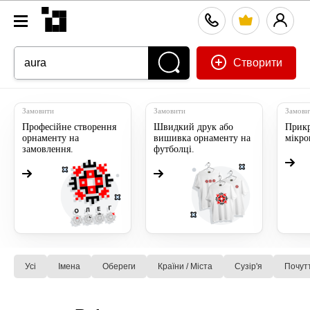
Створити
Замовити
Замовити
Замови
Професійне створення
Швидкий друк або
Прикр
орнаменту на
вишивка орнаменту на
мікр
замовлення.
футболці.
Усі
Імена
Обереги
Країни / Міста
Сузiр'я
Почут