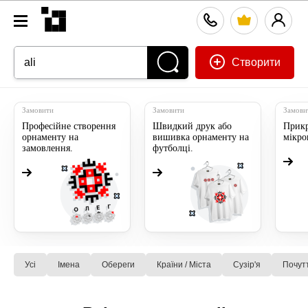
Створити
Замовити
Замовити
Замови
Професійне створення
Швидкий друк або
Прикр
орнаменту на
вишивка орнаменту на
мікр
замовлення.
футболці.
Усі
Імена
Обереги
Країни / Міста
Сузiр'я
Почут