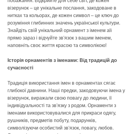
побажання. Відкрийте для себе світ, де кожен
візерунок – це унікальне послання, закодоване в
нитках та кольорах, де кожен символ – це ключ до
розуміння глибинних значень української культури.
Знайдіть свій унікальний орнамент з іменем ali
прямо зараз і відчуйте зв'язок з вашим іменем,
наповніть своє життя красою та символікою!
Історія орнаментів з іменами: Від традицій до
сучасності
Традиція використання імен в орнаментах сягає
глибокої давнини. Наші предки, закодовуючи імена у
візерунок, виражали свою повагу до людини, її
індивідуальності та зв'язку з родом. Орнаменти з
іменами використовувалися для прикраси одягу,
рушників, предметів побуту, подарунків,
символізуючи особистий зв'язок, повагу, любов.