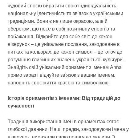
чудовий спосіб виразити свою індивідуальність,
національну ідентичність та зв'язок з українськими
традиціями. Вони є не лише окрасою, але й
оберегом, що несе в собі позитивну енергію та
побажання. Відкрийте для себе світ, де кожен
візерунок – це унікальне послання, закодоване в
нитках та кольорах, де кожен символ – це ключ до
розуміння глибинних значень української культури.
Знайдіть свій унікальний орнамент з іменем Anna
прямо зараз і відчуйте зв'язок з вашим іменем,
наповніть своє життя красою та символікою!
Історія орнаментів з іменами: Від традицій до
сучасності
Традиція використання імен в орнаментах сягає
глибокої давнини. Наші предки, закодовуючи імена у
візерунок, виражали свою повагу до людини, її