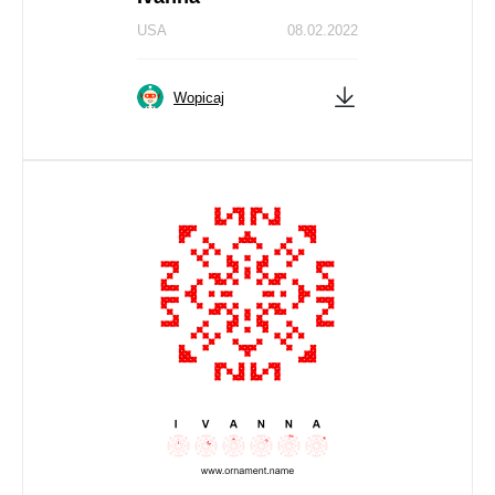
USA
08.02.2022
Wopicaj