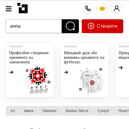
Створити
Замовити
Замовити
Замови
Професійне створення
Швидкий друк або
Прикр
орнаменту на
вишивка орнаменту на
мікр
замовлення.
футболці.
Усі
Імена
Обереги
Країни / Міста
Сузiр'я
Почут