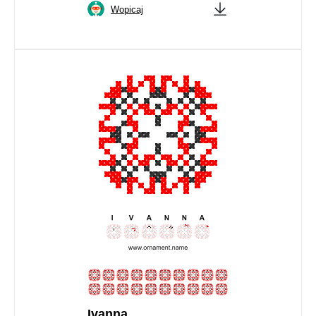
Wopicaj
Ivanna