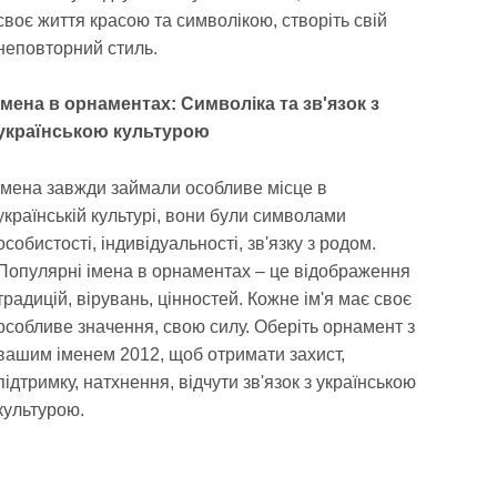
своє життя красою та символікою, створіть свій
неповторний стиль.
Імена в орнаментах: Символіка та зв'язок з
українською культурою
Імена завжди займали особливе місце в
українській культурі, вони були символами
особистості, індивідуальності, зв'язку з родом.
Популярні імена в орнаментах – це відображення
традицій, вірувань, цінностей. Кожне ім'я має своє
особливе значення, свою силу. Оберіть орнамент з
вашим іменем 2012, щоб отримати захист,
підтримку, натхнення, відчути зв'язок з українською
культурою.