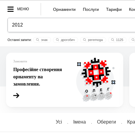
МЕНЮ
Орнаменти
Послуги
Тарифи
Ко
знак
дрогобич
peremoga
1125
розлука
христу
чорний супрематичний вадрат
ная
гайданунський икан
Замовити
Професійне створення
орнаменту на
замовлення.
Усі
Імена
Обереги
Кра