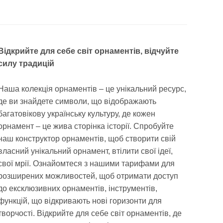
Відкрийте для себе світ орнаментів, відчуйте
силу традицій
Наша колекція орнаментів – це унікальний ресурс,
де ви знайдете символи, що відображають
багатовікову українську культуру, де кожен
орнамент – це жива сторінка історії. Спробуйте
наш конструктор орнаментів, щоб створити свій
власний унікальний орнамент, втілити свої ідеї,
свої мрії. Ознайомтеся з нашими тарифами для
розширених можливостей, щоб отримати доступ
до ексклюзивних орнаментів, інструментів,
функцій, що відкривають нові горизонти для
творчості. Відкрийте для себе світ орнаментів, де