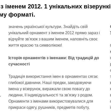
з іменем 2012. 1 унікальних візерунк
му форматі.
значень української культури. Знайдіть свій
унікальний орнамент з іменем 2012 прямо зараз і
відчуйте зв'язок з вашим іменем, наповніть своє
життя красою та символікою!
Історія орнаментів з іменами: Від традицій до
сучасності
Традиція використання імен в орнаментах сягає
глибокої давнини. Наші предки, закодовуючи
імена у візерунок, виражали свою повагу до
,
людини, її індивідуальності та зв'язку з родом.
Орнаменти з іменами використовувалися для
прикраси одягу, рушників, предметів побуту,