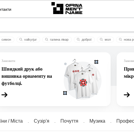
нтакти
симон
valkyrjur
галина лікар
доброї
мол
нова р
віра в добро
несенитниця
хрестик
yes
омагад сне
Замовити
Замов
Швидкий друк або
Прик
вишивка орнаменту на
мік
футболці.
їни / Міста
Сузiр'я
Почуття
Музика
Професі