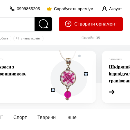
0999865205
Спробувати преміум
Акаунт
Створити
Онлайн:
35
обота
слaвa укрaїнi
жинка
ити
Замовити
раси з
Шкіряний 
ровишивкою.
індивідуа
гравіюва
ї
Спорт
Тварини
Інше