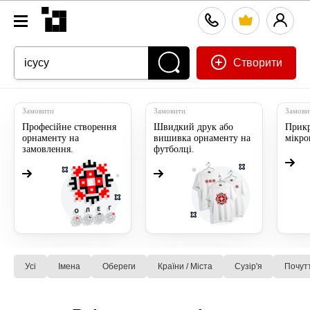
Створити
Замовити
Замовити
Замови
Професійне створення
Швидкий друк або
Прикр
орнаменту на
вишивка орнаменту на
мікр
замовлення.
футболці.
Усі
Імена
Обереги
Країни / Міста
Сузiр'я
Почут