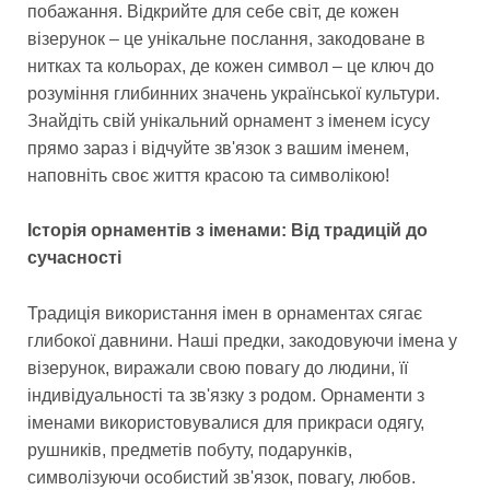
побажання. Відкрийте для себе світ, де кожен
візерунок – це унікальне послання, закодоване в
нитках та кольорах, де кожен символ – це ключ до
розуміння глибинних значень української культури.
Знайдіть свій унікальний орнамент з іменем ісусу
прямо зараз і відчуйте зв'язок з вашим іменем,
наповніть своє життя красою та символікою!
Історія орнаментів з іменами: Від традицій до
сучасності
Традиція використання імен в орнаментах сягає
глибокої давнини. Наші предки, закодовуючи імена у
візерунок, виражали свою повагу до людини, її
індивідуальності та зв'язку з родом. Орнаменти з
іменами використовувалися для прикраси одягу,
рушників, предметів побуту, подарунків,
символізуючи особистий зв'язок, повагу, любов.