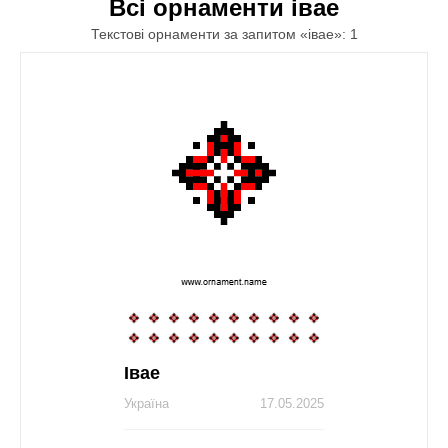
Всі орнаменти івае
Текстові орнаменти за запитом «івае»: 1
Івае
Україна
17.05.2025