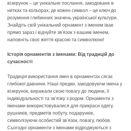
візерунок – це унікальне послання, закодоване в
нитках та кольорах, де кожен символ – це ключ до
розуміння глибинних значень української культури.
Знайдіть свій унікальний орнамент з іменем івае
прямо зараз і відчуйте зв'язок з вашим іменем,
наповніть своє життя красою та символікою!
Історія орнаментів з іменами: Від традицій до
сучасності
Традиція використання імен в орнаментах сягає
глибокої давнини. Наші предки, закодовуючи імена у
візерунок, виражали свою повагу до людини, її
індивідуальності та зв'язку з родом. Орнаменти з
іменами використовувалися для прикраси одягу,
рушників, предметів побуту, подарунків,
символізуючи особистий зв'язок, повагу, любов.
Сьогодні орнаменти з іменами відроджуються з