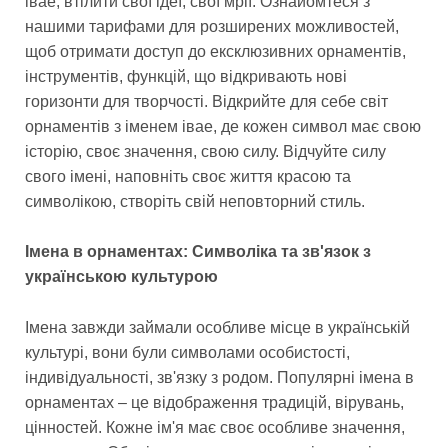
івае, втілити свої ідеї, свої мрії. Ознайомтеся з
нашими тарифами для розширених можливостей,
щоб отримати доступ до ексклюзивних орнаментів,
інструментів, функцій, що відкривають нові
горизонти для творчості. Відкрийте для себе світ
орнаментів з іменем івае, де кожен символ має свою
історію, своє значення, свою силу. Відчуйте силу
свого імені, наповніть своє життя красою та
символікою, створіть свій неповторний стиль.
Імена в орнаментах: Символіка та зв'язок з
українською культурою
Імена завжди займали особливе місце в українській
культурі, вони були символами особистості,
індивідуальності, зв'язку з родом. Популярні імена в
орнаментах – це відображення традицій, вірувань,
цінностей. Кожне ім'я має своє особливе значення,