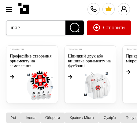
Створити
Замовити
Замовити
Замови
Професійне створення
Швидкий друк або
Прикр
орнаменту на
вишивка орнаменту на
мікр
замовлення.
футболці.
Усі
Імена
Обереги
Країни / Міста
Сузiр'я
Почут