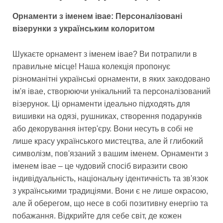
Орнаменти з іменем івае: Персоналізовані
візерунки з українським колоритом
Шукаєте орнамент з іменем івае? Ви потрапили в
правильне місце! Наша колекція пропонує
різноманітні українські орнаменти, в яких закодовано
ім'я івае, створюючи унікальний та персоналізований
візерунок. Ці орнаменти ідеально підходять для
вишивки на одязі, рушниках, створення подарунків
або декорування інтер'єру. Вони несуть в собі не
лише красу українського мистецтва, але й глибокий
символізм, пов'язаний з вашим іменем. Орнаменти з
іменем івае – це чудовий спосіб виразити свою
індивідуальність, національну ідентичність та зв'язок
з українськими традиціями. Вони є не лише окрасою,
але й оберегом, що несе в собі позитивну енергію та
побажання. Відкрийте для себе світ, де кожен