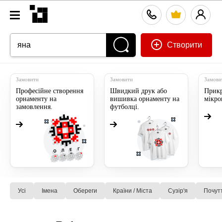
Створити
Замовити
Замовити
Замови
Професійне створення
Швидкий друк або
Прикр
орнаменту на
вишивка орнаменту на
мікр
замовлення.
футболці.
Усі
Імена
Обереги
Країни / Міста
Сузiр'я
Почут