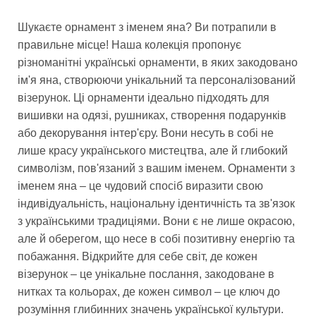
Шукаєте орнамент з іменем яна? Ви потрапили в
правильне місце! Наша колекція пропонує
різноманітні українські орнаменти, в яких закодовано
ім'я яна, створюючи унікальний та персоналізований
візерунок. Ці орнаменти ідеально підходять для
вишивки на одязі, рушниках, створення подарунків
або декорування інтер'єру. Вони несуть в собі не
лише красу українського мистецтва, але й глибокий
символізм, пов'язаний з вашим іменем. Орнаменти з
іменем яна – це чудовий спосіб виразити свою
індивідуальність, національну ідентичність та зв'язок
з українськими традиціями. Вони є не лише окрасою,
але й оберегом, що несе в собі позитивну енергію та
побажання. Відкрийте для себе світ, де кожен
візерунок – це унікальне послання, закодоване в
нитках та кольорах, де кожен символ – це ключ до
розуміння глибинних значень української культури.