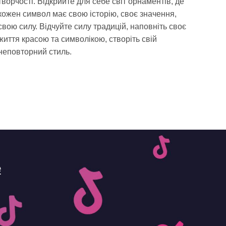
творчості. Відкрийте для себе світ орнаментів, де
кожен символ має свою історію, своє значення,
свою силу. Відчуйте силу традицій, наповніть своє
життя красою та символікою, створіть свій
неповторний стиль.
e