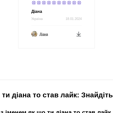
Діана
Україна
18.01.2024
Діана
ти діана то став лайк: Знайдіть
 іменем як що ти діана то став лайк.