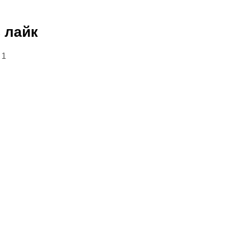
в лайк
 1