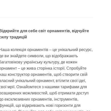
Відкрийте для себе світ орнаментів, відчуйте
силу традицій
Наша колекція орнаментів – це унікальний ресурс,
де ви знайдете символи, що відображають
багатовікову українську культуру, де кожен
орнамент – це жива сторінка історії. Спробуйте
наш конструктор орнаментів, щоб створити свій
власний унікальний орнамент, втілити свої ідеї,
свої мрії. Ознайомтеся з нашими тарифами для
розширених можливостей, щоб отримати доступ
до ексклюзивних орнаментів, інструментів,
функцій, що відкривають нові горизонти для