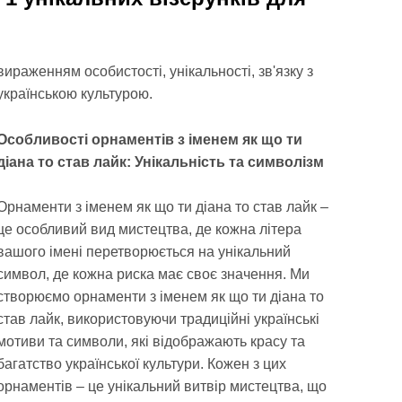
вираженням особистості, унікальності, зв'язку з
українською культурою.
Особливості орнаментів з іменем як що ти
діана то став лайк: Унікальність та символізм
Орнаменти з іменем як що ти діана то став лайк –
це особливий вид мистецтва, де кожна літера
вашого імені перетворюється на унікальний
символ, де кожна риска має своє значення. Ми
створюємо орнаменти з іменем як що ти діана то
став лайк, використовуючи традиційні українські
мотиви та символи, які відображають красу та
багатство української культури. Кожен з цих
орнаментів – це унікальний витвір мистецтва, що