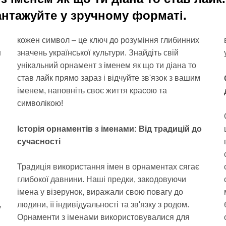
антажуйте у зручному форматі.
кожен символ – це ключ до розуміння глибинних
м
значень української культури. Знайдіть свій
унікальний орнамент з іменем як що ти діана то
став лайк прямо зараз і відчуйте зв'язок з вашим
символікою!
Історія орнаментів з іменами: Від традицій до
сучасності
Традиція використання імен в орнаментах сягає
глибокої давнини. Наші предки, закодовуючи
імена у візерунок, виражали свою повагу до
,
людини, її індивідуальності та зв'язку з родом.
Орнаменти з іменами використовувалися для