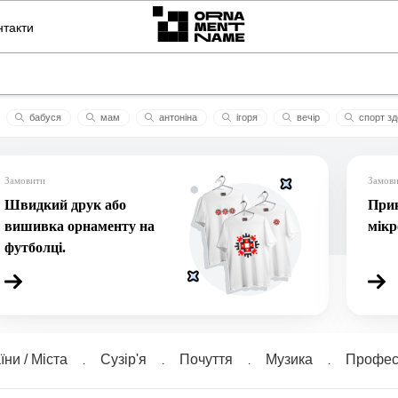
нтакти
бабуся
мам
антоніна
ігоря
вечір
спорт зд
вка
українська
веніамін
lilian
леві9
Замовити
Замов
Швидкий друк або
Прик
вишивка орнаменту на
мік
футболці.
їни / Міста
Сузiр'я
Почуття
Музика
Професі