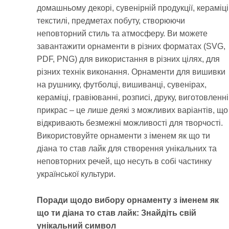
домашньому декорі, сувенірній продукції, кераміці
текстилі, предметах побуту, створюючи
неповторний стиль та атмосферу. Ви можете
завантажити орнаменти в різних форматах (SVG,
PDF, PNG) для використання в різних цілях, для
різних технік виконання. Орнаменти для вишивки
на рушнику, футболці, вишиванці, сувенірах,
кераміці, гравіюванні, розписі, друку, виготовленні
прикрас – це лише деякі з можливих варіантів, що
відкривають безмежні можливості для творчості.
Використовуйте орнаменти з іменем як що ти
діана то став лайк для створення унікальних та
неповторних речей, що несуть в собі частинку
української культури.
Поради щодо вибору орнаменту з іменем як
що ти діана то став лайк: Знайдіть свій
унікальний символ