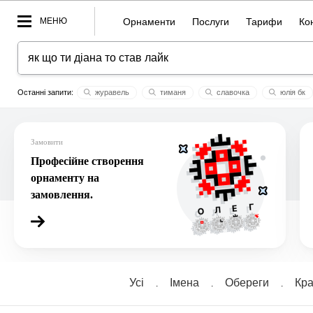
МЕНЮ
Орнаменти
Послуги
Тарифи
Ко
журавель
тиманя
славочка
юлія бк
вітя
зорянa
щастя
dora
устин
андрусі
Замовити
Професійне створення
орнаменту на
замовлення.
Усі
Імена
Обереги
Кра