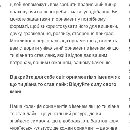
цілей допоможуть вам зробити правильний вибір,
,
враховуючи ваші потреби, смаки, уподобання. Ви
можете завантажити орнамент у потрібному
форматі, щоб використовувати його для вишивки,
друку, гравіювання, розпису, створення прикрас.
Можливості персоналізації орнаментів дозволять
вам створити унікальний орнамент з іменем як що
ти діана то став лайк, який відповідає вашим
потребам, вашим бажанням, вашому баченню.
Відкрийте для себе світ орнаментів з іменем як
що ти діана то став лайк: Відчуйте силу свого
імені
Наша колекція орнаментів з іменем як що ти діана
то став лайк – це унікальний ресурс, де ви
знайдете символи, що відображають багатовікову
українську культуру, де кожен орнамент – це жива