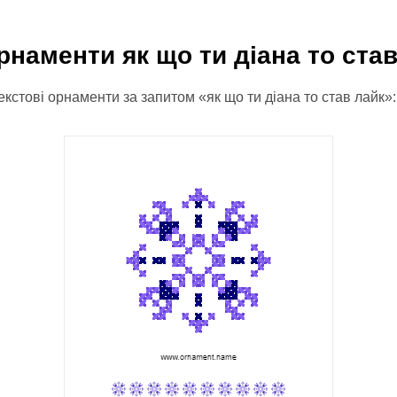
рнаменти як що ти діана то ста
екстові орнаменти за запитом «як що ти діана то став лайк»: