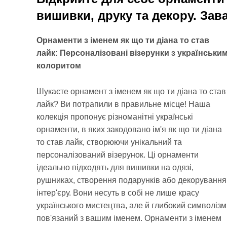
вишивки, друку та декору. Зав
Орнаменти з іменем як що ти діана то став
лайк: Персоналізовані візерунки з українськи
колоритом
Шукаєте орнамент з іменем як що ти діана то став
іменем, наповніть своє життя красою та
лайк? Ви потрапили в правильне місце! Наша
колекція пропонує різноманітні українські
орнаменти, в яких закодовано ім'я як що ти діана
то став лайк, створюючи унікальний та
персоналізований візерунок. Ці орнаменти
ідеально підходять для вишивки на одязі,
рушниках, створення подарунків або декорування
інтер'єру. Вони несуть в собі не лише красу
українського мистецтва, але й глибокий символізм
пов'язаний з вашим іменем. Орнаменти з іменем