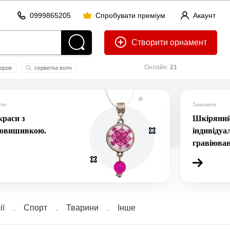
0999865205
Спробувати преміум
Акаунт
Створити
Онлайн:
21
оров
серветка волч
ити
Замовити
раси з
Шкіряний 
ровишивкою.
індивідуа
гравіюва
ї
Спорт
Тварини
Інше