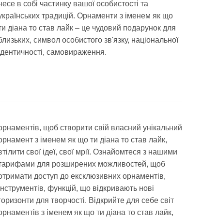
несе в собі частинку вашої особистості та
українських традицій. Орнаменти з іменем як що
ти діана то став лайк – це чудовий подарунок для
близьких, символ особистого зв'язку, національної
ідентичності, самовираження.
орнаментів, щоб створити свій власний унікальний
орнамент з іменем як що ти діана то став лайк,
втілити свої ідеї, свої мрії. Ознайомтеся з нашими
тарифами для розширених можливостей, щоб
отримати доступ до ексклюзивних орнаментів,
інструментів, функцій, що відкривають нові
горизонти для творчості. Відкрийте для себе світ
орнаментів з іменем як що ти діана то став лайк,