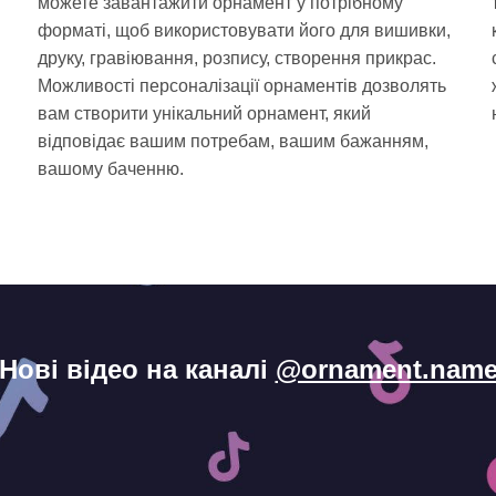
можете завантажити орнамент у потрібному
форматі, щоб використовувати його для вишивки,
друку, гравіювання, розпису, створення прикрас.
Можливості персоналізації орнаментів дозволять
вам створити унікальний орнамент, який
відповідає вашим потребам, вашим бажанням,
і
вашому баченню.
Нові відео на каналі
@ornament.nam