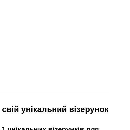
 свій унікальний візерунок
 1 унікальних візерунків для