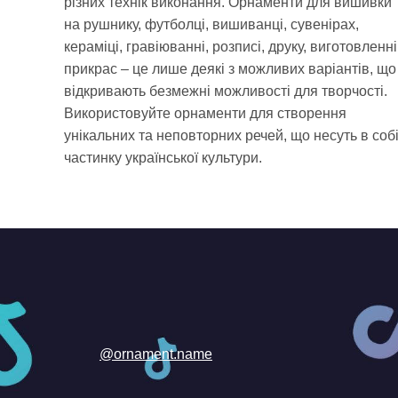
різних технік виконання. Орнаменти для вишивки
на рушнику, футболці, вишиванці, сувенірах,
кераміці, гравіюванні, розписі, друку, виготовленні
прикрас – це лише деякі з можливих варіантів, що
відкривають безмежні можливості для творчості.
Використовуйте орнаменти для створення
унікальних та неповторних речей, що несуть в соб
частинку української культури.
@ornament.name