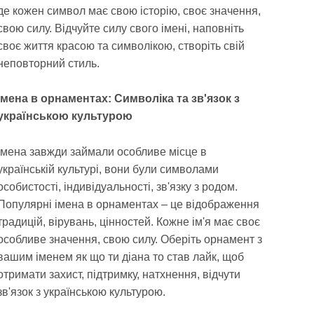
де кожен символ має свою історію, своє значення,
свою силу. Відчуйте силу свого імені, наповніть
своє життя красою та символікою, створіть свій
неповторний стиль.
Імена в орнаментах: Символіка та зв'язок з
українською культурою
Імена завжди займали особливе місце в
українській культурі, вони були символами
особистості, індивідуальності, зв'язку з родом.
Популярні імена в орнаментах – це відображення
традицій, вірувань, цінностей. Кожне ім'я має своє
особливе значення, свою силу. Оберіть орнамент з
вашим іменем як що ти діана то став лайк, щоб
отримати захист, підтримку, натхнення, відчути
зв'язок з українською культурою.