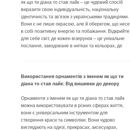
як що ти діана то став лайк – це чудовий спосіб
виразити свою індивідуальність, національну
ідентичність та зв'язок з українськими традиціями.
Вони є не лише окрасою, але й оберегом, що несе
в собі позитивну енергію та побажання. Відкрийте
для себе світ, де кожен візерунок – це унікальне
послання, закодоване в нитках та кольорах, де
Використання орнаментів з іменем як що ти
діана то став лайк: Від вишивки до декору
Орнаменти з іменем як що ти діана то став лайк
можна використовувати в різних сферах життя,
вони є універсальним інструментом для
створення краси та символіки. Вони чудово
виглядають на одязі, прикрасах, аксесуарах,