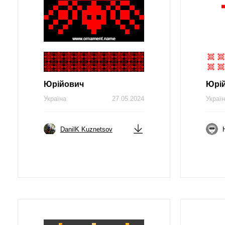
Юрійович
Юрі
Україна
27.05.2024
Украї
DanilK Kuznetsov