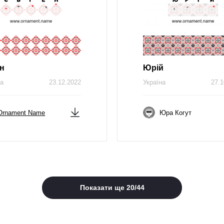
н
Юрій
на
23.12.2022
Україна
27.1
Ornament Name
Юра Когут
Показати ще
20
/
44