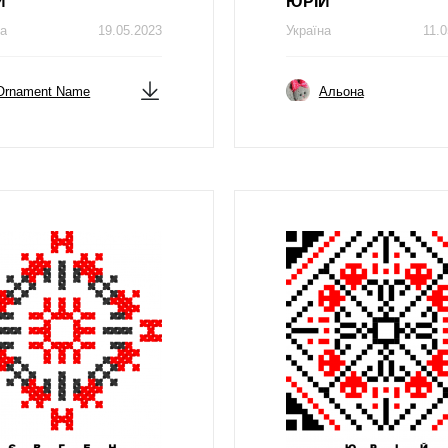
Й
ЮРIЙ
на
19.05.2023
Україна
11.0
Ornament Name
Альона