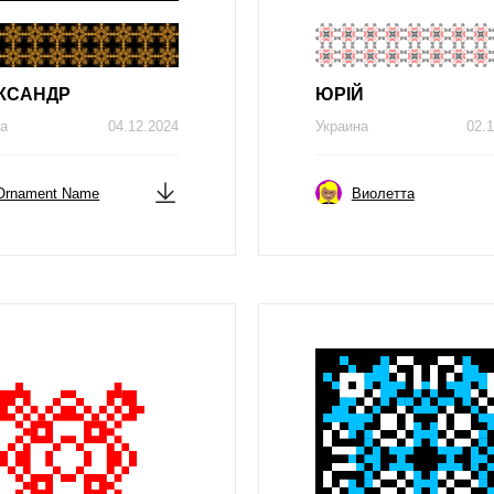
КСAНДР
ЮРІЙ
на
04.12.2024
Украина
02.1
Ornament Name
Виолетта