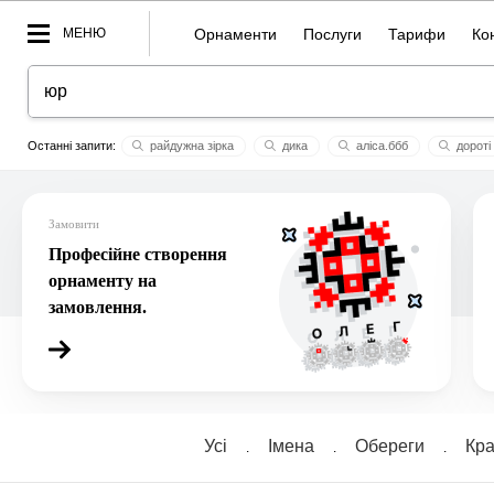
МЕНЮ
Орнаменти
Послуги
Тарифи
Ко
райдужна зірка
дика
аліса.ббб
доротi
роби уроки!
у серці
добробут
субота
марія
Замовити
Професійне створення
орнаменту на
замовлення.
Усі
Імена
Обереги
Кра