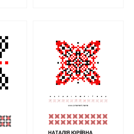
НAТAЛIЯ ЮРIЇВНA