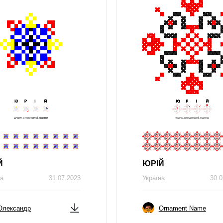
Й
ЮРIЙ
на
31.07.2023
Україна
30.0
Олександр
Ornament Name