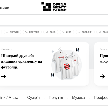
нтакти
ангелін
настена
воно
игор
збережи
safe
анна
фріз
чорнозем
21
Замовити
Замов
Швидкий друк або
Прик
вишивка орнаменту на
мік
футболці.
їни / Міста
Сузiр'я
Почуття
Музика
Професі