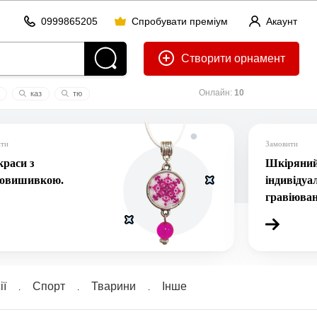
0999865205
Спробувати преміум
Акаунт
Створити
Онлайн:
10
каз
тю
ити
Замовити
раси з
Шкіряний 
ровишивкою.
індивідуа
гравіюва
ї
Спорт
Тварини
Інше