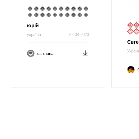
юрій
україна
22.04.2023
Євге
Украї
світлана