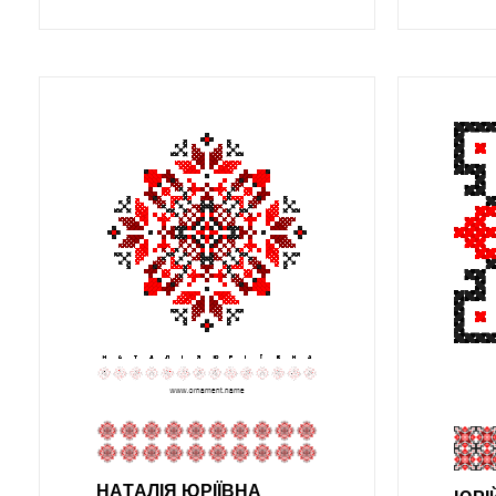
НAТAЛIЯ ЮРIЇВНA