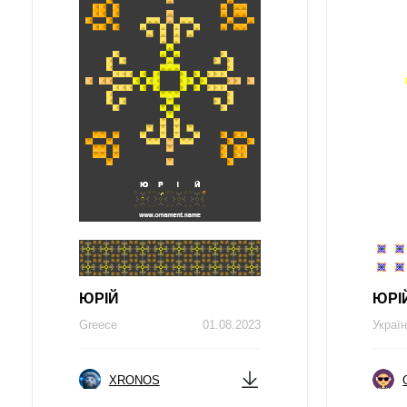
ЮРIЙ
ЮРI
Greece
01.08.2023
Украї
XRONOS