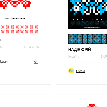
й
на
17.04.2024
НAДІЯЮРІЙ
Україна
17.0
Наталя
Olesia