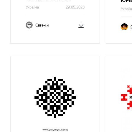
ЮРI
Україна
29.05.2023
Украї
Євгеній