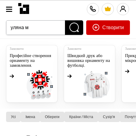
Створити
Замовити
Замовити
Замови
Професійне створення
Швидкий друк або
Прикр
орнаменту на
вишивка орнаменту на
мікр
замовлення.
футболці.
Усі
Імена
Обереги
Країни / Міста
Сузiр'я
Почут