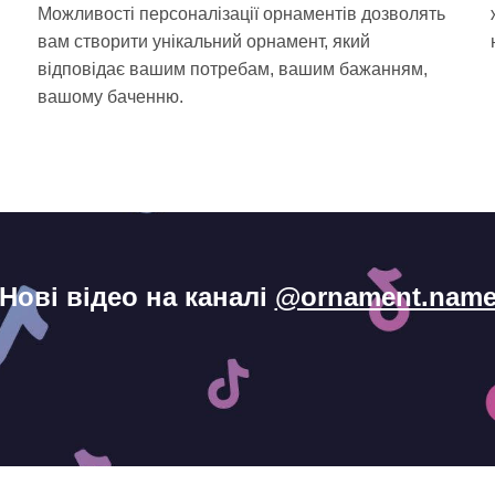
Можливості персоналізації орнаментів дозволять
вам створити унікальний орнамент, який
відповідає вашим потребам, вашим бажанням,
і
вашому баченню.
Нові відео на каналі
@ornament.nam