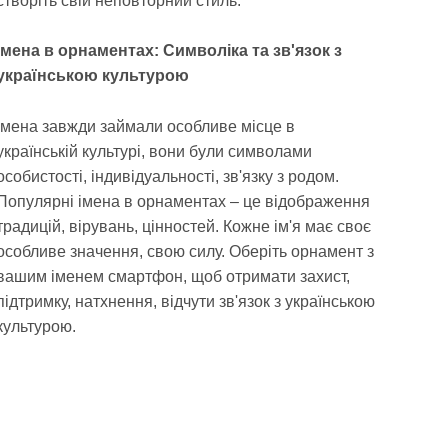
створіть свій неповторний стиль.
Імена в орнаментах: Символіка та зв'язок з
українською культурою
Імена завжди займали особливе місце в
українській культурі, вони були символами
особистості, індивідуальності, зв'язку з родом.
Популярні імена в орнаментах – це відображення
традицій, вірувань, цінностей. Кожне ім'я має своє
особливе значення, свою силу. Оберіть орнамент з
вашим іменем смартфон, щоб отримати захист,
підтримку, натхнення, відчути зв'язок з українською
культурою.