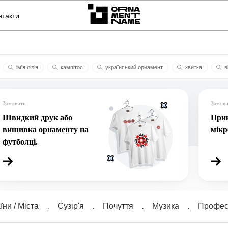
нтакти
ім'я лілія
кампітос
український орнамент
квитка
в
чекаю тебе
оливiя
ornament name fiona
маліка
щось
Замовити
Замов
Швидкий друк або
Прик
вишивка орнаменту на
мік
футболці.
їни / Міста
Сузiр'я
Почуття
Музика
Професі