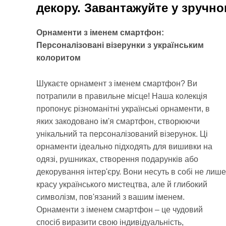
декору. Завантажуйте у зручно
Орнаменти з іменем смартфон:
Персоналізовані візерунки з українським
колоритом
Шукаєте орнамент з іменем смартфон? Ви
іменем, наповніть своє життя красою та
потрапили в правильне місце! Наша колекція
пропонує різноманітні українські орнаменти, в
яких закодовано ім'я смартфон, створюючи
унікальний та персоналізований візерунок. Ці
орнаменти ідеально підходять для вишивки на
одязі, рушниках, створення подарунків або
декорування інтер'єру. Вони несуть в собі не лише
красу українського мистецтва, але й глибокий
символізм, пов'язаний з вашим іменем.
Орнаменти з іменем смартфон – це чудовий
спосіб виразити свою індивідуальність,