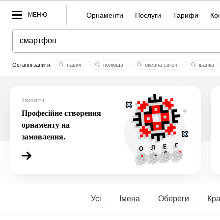
МЕНЮ
Орнаменти
Послуги
Тарифи
Ко
павич
полюша
оксана євген
iванка
лєна
морок
надобраніч
додому
юлия
Замовити
Професійне створення
орнаменту на
замовлення.
Усі
Імена
Обереги
Кра