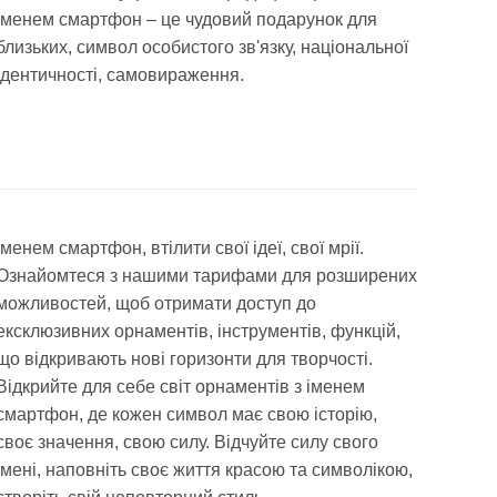
іменем смартфон – це чудовий подарунок для
близьких, символ особистого зв'язку, національної
ідентичності, самовираження.
іменем смартфон, втілити свої ідеї, свої мрії.
Ознайомтеся з нашими тарифами для розширених
можливостей, щоб отримати доступ до
ексклюзивних орнаментів, інструментів, функцій,
що відкривають нові горизонти для творчості.
Відкрийте для себе світ орнаментів з іменем
смартфон, де кожен символ має свою історію,
своє значення, свою силу. Відчуйте силу свого
імені, наповніть своє життя красою та символікою,