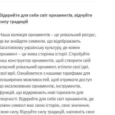
Відкрийте для себе світ орнаментів, відчуйте
силу традицій
Наша колекція орнаментів – це унікальний ресурс,
де ви знайдете символи, що відображають
багатовікову українську культуру, де кожен
орнамент – це жива сторінка історії. Спробуйте
наш конструктор орнаментів, щоб створити свій
власний унікальний орнамент, втілити свої ідеї,
свої мрії. Ознайомтеся з нашими тарифами для
розширених можливостей, щоб отримати доступ
до ексклюзивних орнаментів, інструментів,
функцій, що відкривають нові горизонти для
творчості. Відкрийте для себе світ орнаментів, де
кожен символ має свою історію, своє значення,
свою силу. Відчуйте силу традицій, наповніть своє