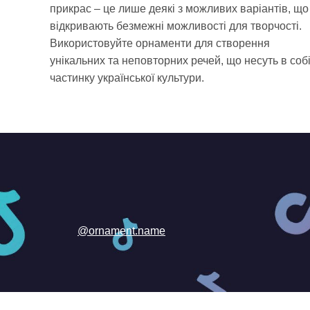
прикрас – це лише деякі з можливих варіантів, що
відкривають безмежні можливості для творчості.
Використовуйте орнаменти для створення
унікальних та неповторних речей, що несуть в соб
частинку української культури.
@ornament.name