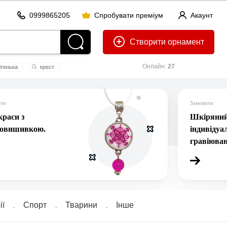
0999865205
Спробувати преміум
Акаунт
Створити
Онлайн:
27
ітенька
крест
martaviktoria
ити
Замовити
раси з
Шкіряний 
ровишивкою.
індивідуа
гравіюва
ї
Спорт
Тварини
Інше