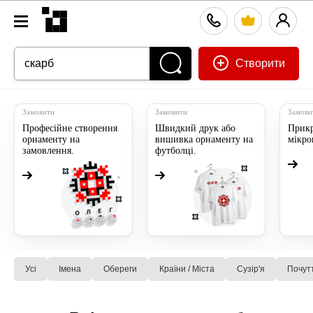
Створити
Замовити
Замовити
Замови
Професійне створення
Швидкий друк або
Прикр
орнаменту на
вишивка орнаменту на
мікр
замовлення.
футболці.
Усі
Імена
Обереги
Країни / Міста
Сузiр'я
Почут