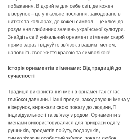
побажання. Відкрийте для себе світ, де кожен
візерунок – це унікальне послання, закодоване в
нитках та кольорах, де кожен символ – це ключ до
розуміння глибинних значень української культури.
Знайдіть свій унікальний орнамент з іменем скарб
прямо зараз і відчуйте зв'язок з вашим іменем,
наповніть своє життя красою та символікою!
Історія орнаментів з іменами: Від традицій до
сучасності
Традиція використання імен в орнаментах сягає
глибокої давнини. Наші предки, закодовуючи імена у
візерунок, виражали свою повагу до людини, її
індивідуальності та зв'язку з родом. Орнаменти з
іменами використовувалися для прикраси одягу,
рушників, предметів побуту, подарунків,
символізуючи особистий зв'язок, повагу, любов.