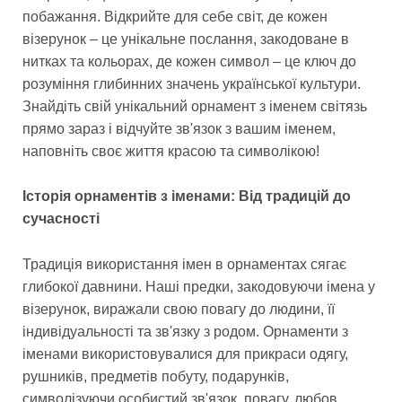
побажання. Відкрийте для себе світ, де кожен
візерунок – це унікальне послання, закодоване в
нитках та кольорах, де кожен символ – це ключ до
розуміння глибинних значень української культури.
Знайдіть свій унікальний орнамент з іменем світязь
прямо зараз і відчуйте зв'язок з вашим іменем,
наповніть своє життя красою та символікою!
Історія орнаментів з іменами: Від традицій до
сучасності
Традиція використання імен в орнаментах сягає
глибокої давнини. Наші предки, закодовуючи імена у
візерунок, виражали свою повагу до людини, її
індивідуальності та зв'язку з родом. Орнаменти з
іменами використовувалися для прикраси одягу,
рушників, предметів побуту, подарунків,
символізуючи особистий зв'язок, повагу, любов.