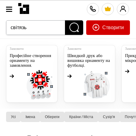
Створити
Замовити
Замовити
Замови
Професійне створення
Швидкий друк або
Прикр
орнаменту на
вишивка орнаменту на
мікр
замовлення.
футболці.
Усі
Імена
Обереги
Країни / Міста
Сузiр'я
Почут