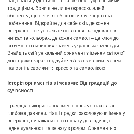
національну ідентичність та зв'язок з українськими
традиціями. Вони є не лише окрасою, але й
оберегом, що несе в собі позитивну енергію та
побажання. Відкрийте для себе світ, де кожен
візерунок – це унікальне послання, закодоване в
нитках та кольорах, де кожен символ – це ключ до
розуміння глибинних значень української культури.
Знайдіть свій унікальний орнамент з іменем світолої
долі прямо зараз і відчуйте зв'язок з вашим іменем,
наповніть своє життя красою та символікою!
Історія орнаментів з іменами: Від традицій до
сучасності
Традиція використання імен в орнаментах сягає
глибокої давнини. Наші предки, закодовуючи імена у
візерунок, виражали свою повагу до людини, її
індивідуальності та зв'язку з родом. Орнаменти з