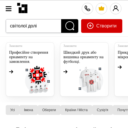
Створити
Замовити
Замовити
Замови
Професійне створення
Швидкий друк або
Прикр
орнаменту на
вишивка орнаменту на
мікр
замовлення.
футболці.
Усі
Імена
Обереги
Країни / Міста
Сузiр'я
Почут