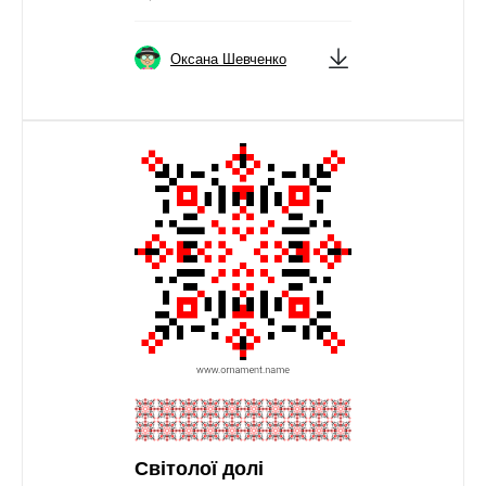
Оксана Шевченко
Світолої долі