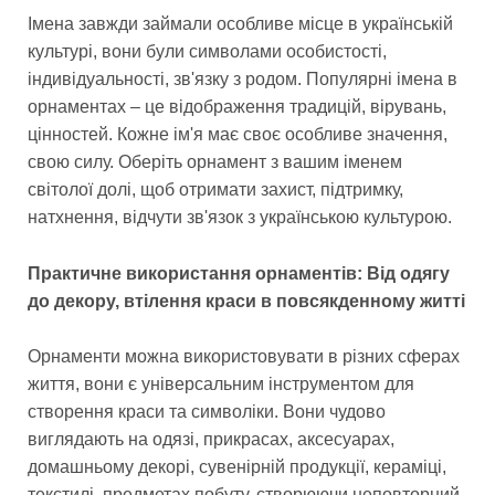
Імена завжди займали особливе місце в українській
культурі, вони були символами особистості,
індивідуальності, зв'язку з родом. Популярні імена в
орнаментах – це відображення традицій, вірувань,
цінностей. Кожне ім'я має своє особливе значення,
свою силу. Оберіть орнамент з вашим іменем
світолої долі, щоб отримати захист, підтримку,
натхнення, відчути зв'язок з українською культурою.
Практичне використання орнаментів: Від одягу
до декору, втілення краси в повсякденному житті
Орнаменти можна використовувати в різних сферах
життя, вони є універсальним інструментом для
створення краси та символіки. Вони чудово
виглядають на одязі, прикрасах, аксесуарах,
домашньому декорі, сувенірній продукції, кераміці,
текстилі, предметах побуту, створюючи неповторний