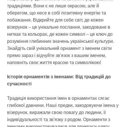
традиціями. Вони є не лише окрасою, але й
оберегом, що несе в собі позитивну енергію та
побажання. Відкрийте для себе світ, де кожен
візерунок – це унікальне послання, закодоване в
нитках та кольорах, де кожен символ – це ключ до
розуміння глибинних значень української культури.
Знайдіть свій унікальний орнамент з іменем світи
прямо зараз і відчуйте зв'язок з вашим іменем,
наповніть своє життя красою та символікою!
Історія орнаментів з іменами: Від традицій до
сучасності
Традиція використання імен в орнаментах сягає
глибокої давнини. Наші предки, закодовуючи імена у
візерунок, виражали свою повагу до людини, її
індивідуальності та зв'язку з родом. Орнаменти з
іменами використовувалися для прикраси одягу,