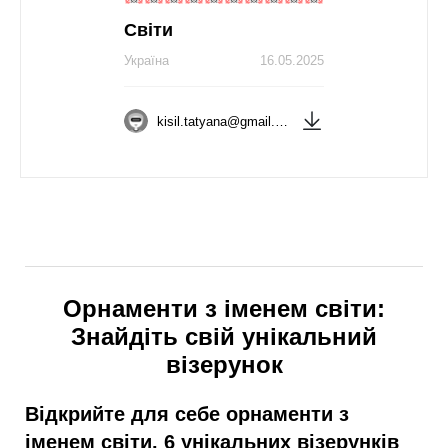
Світи
Україна
16.05.2025
kisil.tatyana@gmail.com
Орнаменти з іменем світи:
Знайдіть свій унікальний
візерунок
Відкрийте для себе орнаменти з
іменем світи. 6 унікальних візерунків