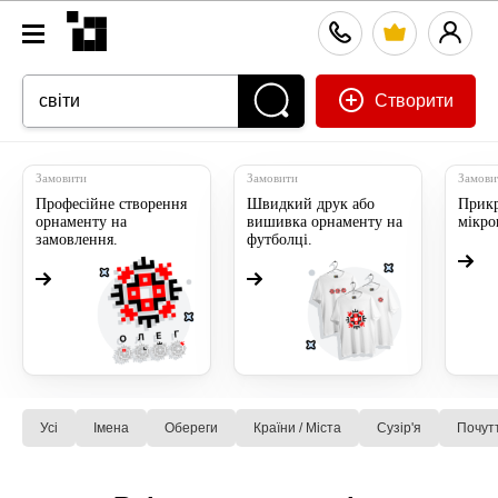
Створити
Замовити
Замовити
Замови
Професійне створення
Швидкий друк або
Прикр
орнаменту на
вишивка орнаменту на
мікр
замовлення.
футболці.
Усі
Імена
Обереги
Країни / Міста
Сузiр'я
Почут