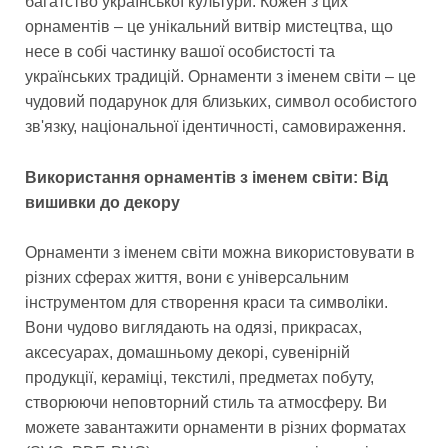
багатство української культури. Кожен з цих
орнаментів – це унікальний витвір мистецтва, що
несе в собі частинку вашої особистості та
українських традицій. Орнаменти з іменем світи – це
чудовий подарунок для близьких, символ особистого
зв'язку, національної ідентичності, самовираження.
Використання орнаментів з іменем світи: Від
вишивки до декору
Орнаменти з іменем світи можна використовувати в
різних сферах життя, вони є універсальним
інструментом для створення краси та символіки.
Вони чудово виглядають на одязі, прикрасах,
аксесуарах, домашньому декорі, сувенірній
продукції, кераміці, текстилі, предметах побуту,
створюючи неповторний стиль та атмосферу. Ви
можете завантажити орнаменти в різних форматах