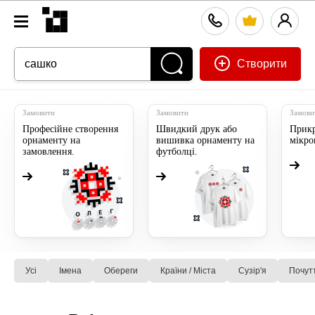
Створити
Замовити
Замовити
Замови
Професійне створення
Швидкий друк або
Прикр
орнаменту на
вишивка орнаменту на
мікр
замовлення.
футболці.
Усі
Імена
Обереги
Країни / Міста
Сузiр'я
Почут