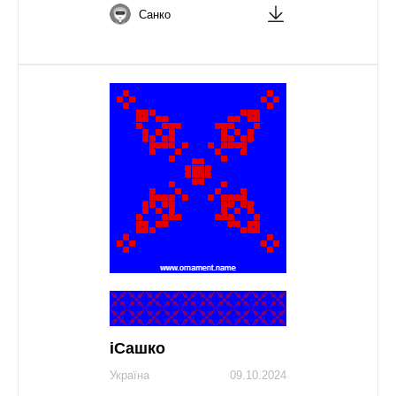
Санко
іСашко
Україна
09.10.2024