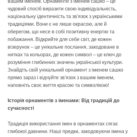
вашим іменем. Орнаменти з іменем сашко – це
чудовий спосіб виразити свою індивідуальність,
національну ідентичність та зв'язок з українськими
традиціями. Вони є не лише окрасою, але й
оберегом, що несе в собі позитивну енергію та
побажання. Відкрийте для себе світ, де кожен
візерунок – це унікальне послання, закодоване в
нитках та кольорах, де кожен символ – це ключ до
розуміння глибинних значень української культури.
Знайдіть свій унікальний орнамент з іменем сашко
прямо зараз і відчуйте зв'язок з вашим іменем,
наповніть своє життя красою та символікою!
Історія орнаментів з іменами: Від традицій до
сучасності
Традиція використання імен в орнаментах сягає
глибокої давнини. Наші предки, закодовуючи імена у