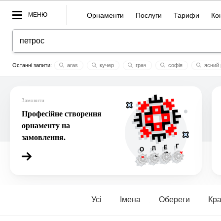
МЕНЮ
Орнаменти
Послуги
Тарифи
Ко
aras
кучер
грач
софія
ясний 
mara
веселка
gosia
іванна
осмій
обер
Замовити
Професійне створення
орнаменту на
замовлення.
Усі
Імена
Обереги
Кра