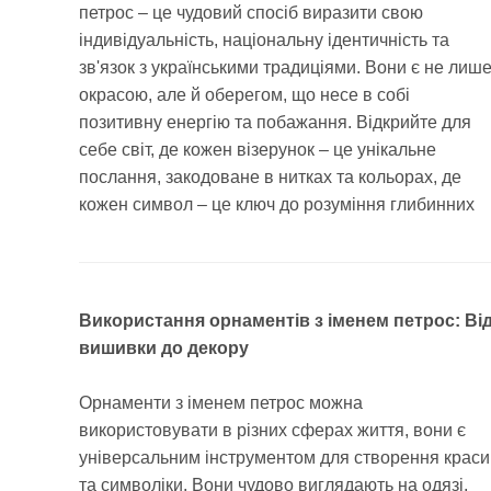
петрос – це чудовий спосіб виразити свою
індивідуальність, національну ідентичність та
зв'язок з українськими традиціями. Вони є не лиш
окрасою, але й оберегом, що несе в собі
позитивну енергію та побажання. Відкрийте для
себе світ, де кожен візерунок – це унікальне
послання, закодоване в нитках та кольорах, де
кожен символ – це ключ до розуміння глибинних
Використання орнаментів з іменем петрос: Ві
вишивки до декору
Орнаменти з іменем петрос можна
використовувати в різних сферах життя, вони є
універсальним інструментом для створення краси
та символіки. Вони чудово виглядають на одязі,