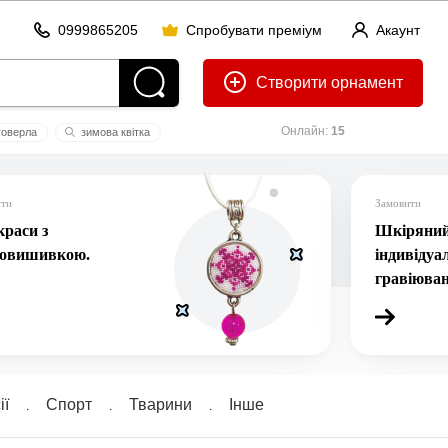
0999865205
Спробувати преміум
Акаунт
Створити
Онлайн:
15
говерла
зимова квітка
иєдині
ити
Замовити
раси з
Шкіряний 
ровишивкою.
індивідуа
гравіюва
ї
Спорт
Тварини
Інше