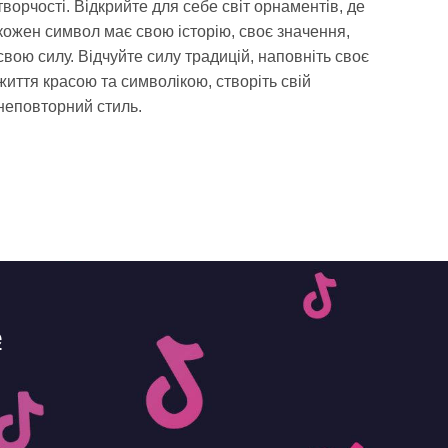
творчості. Відкрийте для себе світ орнаментів, де
кожен символ має свою історію, своє значення,
свою силу. Відчуйте силу традицій, наповніть своє
життя красою та символікою, створіть свій
неповторний стиль.
e