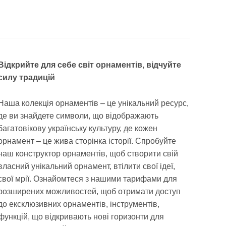
Відкрийте для себе світ орнаментів, відчуйте
силу традицій
Наша колекція орнаментів – це унікальний ресурс,
де ви знайдете символи, що відображають
багатовікову українську культуру, де кожен
орнамент – це жива сторінка історії. Спробуйте
наш конструктор орнаментів, щоб створити свій
власний унікальний орнамент, втілити свої ідеї,
свої мрії. Ознайомтеся з нашими тарифами для
розширених можливостей, щоб отримати доступ
до ексклюзивних орнаментів, інструментів,
функцій, що відкривають нові горизонти для