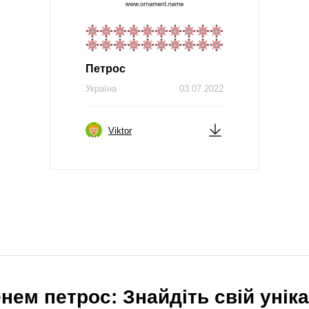
Петрос
Україна
03.07.2022
Viktor
нем петрос: Знайдіть свій унік