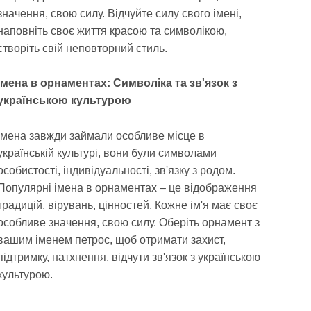
значення, свою силу. Відчуйте силу свого імені,
наповніть своє життя красою та символікою,
створіть свій неповторний стиль.
Імена в орнаментах: Символіка та зв'язок з
українською культурою
Імена завжди займали особливе місце в
українській культурі, вони були символами
особистості, індивідуальності, зв'язку з родом.
Популярні імена в орнаментах – це відображення
традицій, вірувань, цінностей. Кожне ім'я має своє
особливе значення, свою силу. Оберіть орнамент з
вашим іменем петрос, щоб отримати захист,
підтримку, натхнення, відчути зв'язок з українською
культурою.