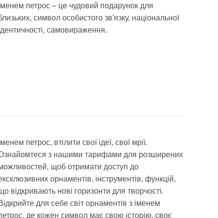
іменем петрос – це чудовий подарунок для
близьких, символ особистого зв'язку, національної
ідентичності, самовираження.
іменем петрос, втілити свої ідеї, свої мрії.
Ознайомтеся з нашими тарифами для розширених
можливостей, щоб отримати доступ до
ексклюзивних орнаментів, інструментів, функцій,
що відкривають нові горизонти для творчості.
Відкрийте для себе світ орнаментів з іменем
петрос, де кожен символ має свою історію, своє