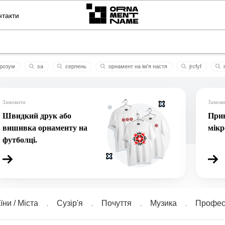
нтакти
розум
sa
серпень
орнамент на ім'я настя
jrcfyf
іг надія червоночорний
орнамент №1
українська
лiлiя
м
Замовити
Замов
Швидкий друк або
Прик
вишивка орнаменту на
мік
футболці.
їни / Міста
Сузiр'я
Почуття
Музика
Професі