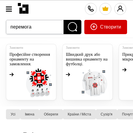
Створити
Замовити
Замовити
Замови
Професійне створення
Швидкий друк або
Прикр
орнаменту на
вишивка орнаменту на
мікр
замовлення.
футболці.
Усі
Імена
Обереги
Країни / Міста
Сузiр'я
Почут