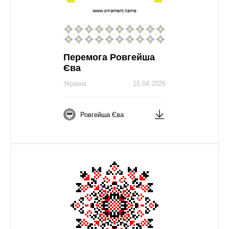
Перемога Ровгейша
Єва
Україна
15.04.2025
Ровгейша Єва