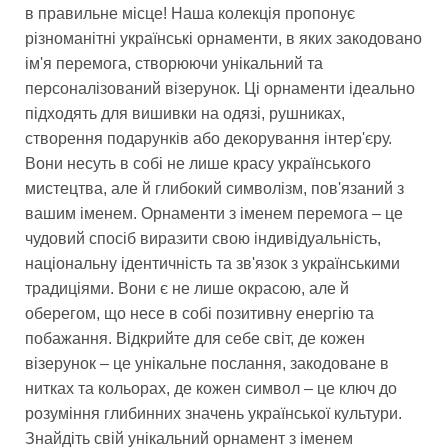
в правильне місце! Наша колекція пропонує
різноманітні українські орнаменти, в яких закодовано
ім'я перемога, створюючи унікальний та
персоналізований візерунок. Ці орнаменти ідеально
підходять для вишивки на одязі, рушниках,
створення подарунків або декорування інтер'єру.
Вони несуть в собі не лише красу українського
мистецтва, але й глибокий символізм, пов'язаний з
вашим іменем. Орнаменти з іменем перемога – це
чудовий спосіб виразити свою індивідуальність,
національну ідентичність та зв'язок з українськими
традиціями. Вони є не лише окрасою, але й
оберегом, що несе в собі позитивну енергію та
побажання. Відкрийте для себе світ, де кожен
візерунок – це унікальне послання, закодоване в
нитках та кольорах, де кожен символ – це ключ до
розуміння глибинних значень української культури.
Знайдіть свій унікальний орнамент з іменем