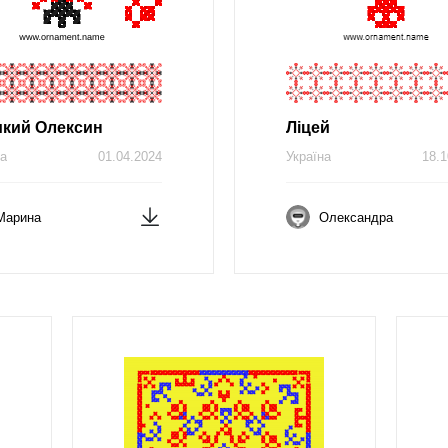
кий Олексин
Ліцей
на
01.04.2024
Україна
18.1
Марина
Олександра