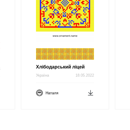
Хлібодарський ліцей
3
Україна
18.05.2022
Наталя