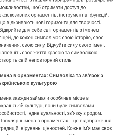
можливостей, щоб отримати доступ до
ексклюзивних орнаментів, інструментів, функцій,
що відкривають нові горизонти для творчості.
Відкрийте для себе світ орнаментів з іменем
ліцей, де кожен символ має свою історію, своє
значення, свою силу. Відчуйте силу свого імені,
наповніть своє життя красою та символікою,
створіть свій неповторний стиль.
Імена в орнаментах: Символіка та зв'язок з
українською культурою
Імена завжди займали особливе місце в
українській культурі, вони були символами
особистості, індивідуальності, зв'язку з родом.
Популярні імена в орнаментах – це відображення
традицій, вірувань, цінностей. Кожне ім'я має своє