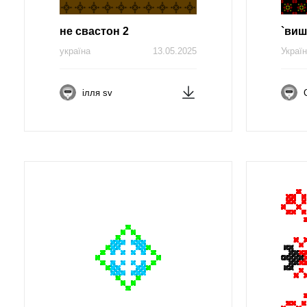
не свастон 2
`виш
україна
13.05.2025
Украї
ілля sv