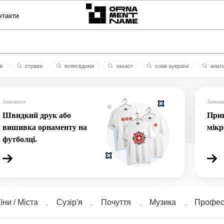
нтакти
uk
страви
юлiяєвдокiя
захист
слaв aукрaїнi
алат
ькеморе
angel
пилип
данил
джива
Замовити
Замов
Швидкий друк або
Прик
вишивка орнаменту на
мік
футболці.
їни / Міста
Сузiр'я
Почуття
Музика
Професі