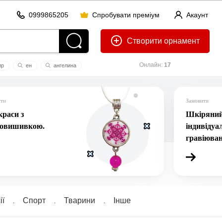
0999865205
Спробувати преміум
Акаунт
Створити
Онлайн:
17
ир
ен
ангелина
ити
Замовити
раси з
Шкіряний 
ровишивкою.
індивідуа
гравіюва
ї
Спорт
Тварини
Інше