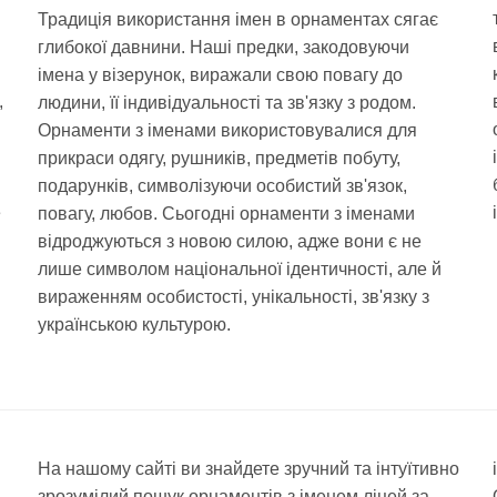
Традиція використання імен в орнаментах сягає
глибокої давнини. Наші предки, закодовуючи
імена у візерунок, виражали свою повагу до
,
людини, її індивідуальності та зв'язку з родом.
Орнаменти з іменами використовувалися для
прикраси одягу, рушників, предметів побуту,
подарунків, символізуючи особистий зв'язок,
е
повагу, любов. Сьогодні орнаменти з іменами
відроджуються з новою силою, адже вони є не
лише символом національної ідентичності, але й
вираженням особистості, унікальності, зв'язку з
українською культурою.
На нашому сайті ви знайдете зручний та інтуїтивно
зрозумілий пошук орнаментів з іменем ліцей за