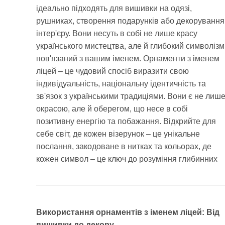
ідеально підходять для вишивки на одязі,
рушниках, створення подарунків або декорування
інтер'єру. Вони несуть в собі не лише красу
українського мистецтва, але й глибокий символізм
пов'язаний з вашим іменем. Орнаменти з іменем
ліцей – це чудовий спосіб виразити свою
індивідуальність, національну ідентичність та
зв'язок з українськими традиціями. Вони є не лиш
окрасою, але й оберегом, що несе в собі
позитивну енергію та побажання. Відкрийте для
себе світ, де кожен візерунок – це унікальне
послання, закодоване в нитках та кольорах, де
кожен символ – це ключ до розуміння глибинних
Використання орнаментів з іменем ліцей: Від
вишивки до декору