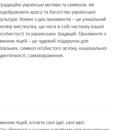
традиційні українські мотиви та символи, які
відображають красу та багатство української
культури. Кожен з цих орнаментів – це унікальний
витвір мистецтва, що несе в собі частинку вашої
особистості та українських традицій. Орнаменти з
іменем ліцей – це чудовий подарунок для
близьких, символ особистого зв'язку, національної
ідентичності, самовираження.
іменем ліцей, втілити свої ідеї, свої мрії.
Ознайомтеся з нашими тарифами для розширених