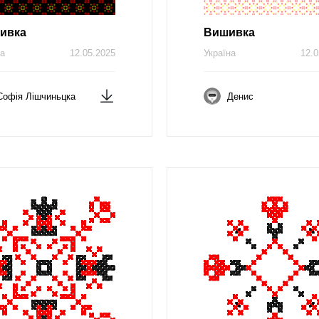
ивка
Вишивка
на
12.05.2025
Україна
12.0
Софія Лішчиньцка
Денис