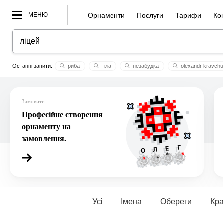
МЕНЮ
Орнаменти
Послуги
Тарифи
Ко
риба
тіла
незабудка
olexandr kravch
осика
макар
бтм
потік
валькірії
aзовс
Замовити
Професійне створення
орнаменту на
замовлення.
Усі
Імена
Обереги
Кра