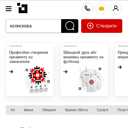
Створити
Замовити
Замовити
Замови
Професійне створення
Швидкий друк або
Прикр
орнаменту на
вишивка орнаменту на
мікр
замовлення.
футболці.
Усі
Імена
Обереги
Країни / Міста
Сузiр'я
Почут