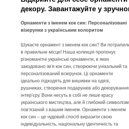
декору. Завантажуйте у зручно
Орнаменти з іменем кок син: Персоналізовані
візерунки з українським колоритом
Шукаєте орнамент з іменем кок син? Ви потрапил
в правильне місце! Наша колекція пропонує
різноманітні українські орнаменти, в яких
закодовано ім'я кок син, створюючи унікальний та
персоналізований візерунок. Ці орнаменти
ідеально підходять для вишивки на одязі,
рушниках, створення подарунків або декорування
інтер'єру. Вони несуть в собі не лише красу
українського мистецтва, але й глибокий символізм
пов'язаний з вашим іменем. Орнаменти з іменем
кок син – це чудовий спосіб виразити свою
індивідуальність, національну ідентичність та