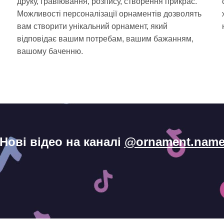
друку, гравіювання, розпису, створення прикрас.
Можливості персоналізації орнаментів дозволять
вам створити унікальний орнамент, який
відповідає вашим потребам, вашим бажанням,
і
вашому баченню.
Нові відео на каналі
@ornament.nam