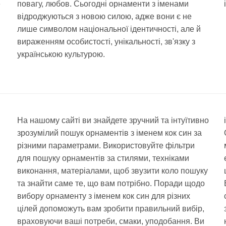
е
повагу, любов. Сьогодні орнаменти з іменами
відроджуються з новою силою, адже вони є не
лише символом національної ідентичності, але й
вираженням особистості, унікальності, зв'язку з
українською культурою.
На нашому сайті ви знайдете зручний та інтуїтивно
зрозумілий пошук орнаментів з іменем кок син за
різними параметрами. Використовуйте фільтри
для пошуку орнаментів за стилями, техніками
виконання, матеріалами, щоб звузити коло пошуку
та знайти саме те, що вам потрібно. Поради щодо
вибору орнаменту з іменем кок син для різних
цілей допоможуть вам зробити правильний вибір,
враховуючи ваші потреби, смаки, уподобання. Ви