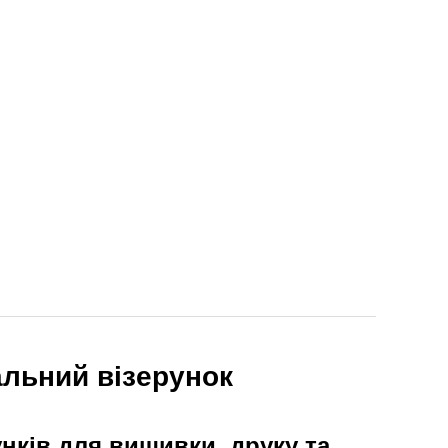
альний візерунок
унків для вишивки, друку та