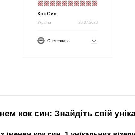
Кок Син
Україна
23.07.2023
Олександра
нем кок син: Знайдіть свій унік
з іменем кок син. 1 унікальних візер