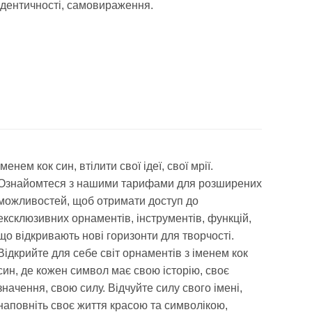
ідентичності, самовираження.
іменем кок син, втілити свої ідеї, свої мрії.
Ознайомтеся з нашими тарифами для розширених
можливостей, щоб отримати доступ до
ексклюзивних орнаментів, інструментів, функцій,
що відкривають нові горизонти для творчості.
Відкрийте для себе світ орнаментів з іменем кок
син, де кожен символ має свою історію, своє
значення, свою силу. Відчуйте силу свого імені,
наповніть своє життя красою та символікою,