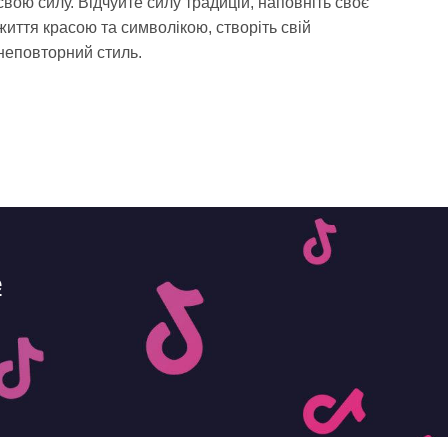
свою силу. Відчуйте силу традицій, наповніть своє
життя красою та символікою, створіть свій
неповторний стиль.
e