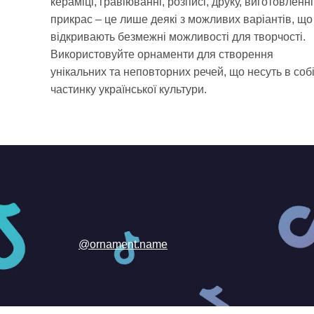
кераміці, гравіюванні, розписі, друку, виготовленні
прикрас – це лише деякі з можливих варіантів, що
відкривають безмежні можливості для творчості.
Використовуйте орнаменти для створення
унікальних та неповторних речей, що несуть в соб
частинку української культури.
@ornament.name