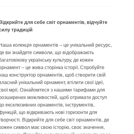
Відкрийте для себе світ орнаментів, відчуйте
силу традицій
Наша колекція орнаментів – це унікальний ресурс,
де ви знайдете символи, що відображають
багатовікову українську культуру, де кожен
орнамент – це жива сторінка історії. Спробуйте
наш конструктор орнаментів, щоб створити свій
власний унікальний орнамент, втілити свої ідеї,
свої мрії. Ознайомтеся з нашими тарифами для
розширених можливостей, щоб отримати доступ
до ексклюзивних орнаментів, інструментів,
функцій, що відкривають нові горизонти для
творчості. Відкрийте для себе світ орнаментів, де
кожен символ має свою історію, своє значення,