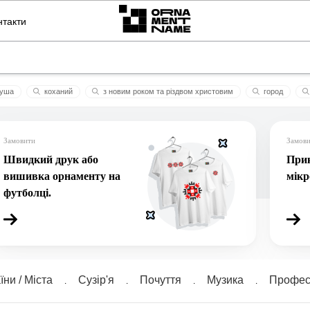
нтакти
уша
коханий
з новим роком та різдвом христовим
город
кок син
гуцул
ворог не пройде
торі
iннa
ангел
Замовити
Замов
Швидкий друк або
Прик
вишивка орнаменту на
мік
футболці.
їни / Міста
Сузiр'я
Почуття
Музика
Професі