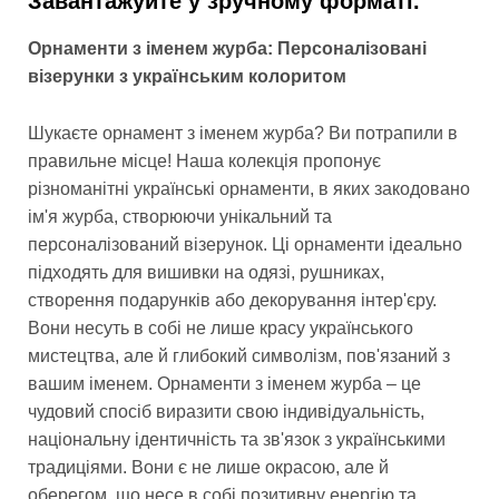
Завантажуйте у зручному форматі.
Орнаменти з іменем журба: Персоналізовані
візерунки з українським колоритом
Шукаєте орнамент з іменем журба? Ви потрапили в
правильне місце! Наша колекція пропонує
різноманітні українські орнаменти, в яких закодовано
ім'я журба, створюючи унікальний та
персоналізований візерунок. Ці орнаменти ідеально
підходять для вишивки на одязі, рушниках,
створення подарунків або декорування інтер'єру.
Вони несуть в собі не лише красу українського
мистецтва, але й глибокий символізм, пов'язаний з
вашим іменем. Орнаменти з іменем журба – це
чудовий спосіб виразити свою індивідуальність,
національну ідентичність та зв'язок з українськими
традиціями. Вони є не лише окрасою, але й
оберегом, що несе в собі позитивну енергію та