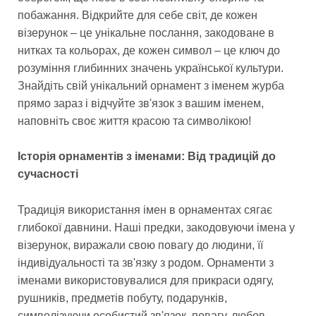
побажання. Відкрийте для себе світ, де кожен
візерунок – це унікальне послання, закодоване в
нитках та кольорах, де кожен символ – це ключ до
розуміння глибинних значень української культури.
Знайдіть свій унікальний орнамент з іменем журба
прямо зараз і відчуйте зв'язок з вашим іменем,
наповніть своє життя красою та символікою!
Історія орнаментів з іменами: Від традицій до
сучасності
Традиція використання імен в орнаментах сягає
глибокої давнини. Наші предки, закодовуючи імена у
візерунок, виражали свою повагу до людини, її
індивідуальності та зв'язку з родом. Орнаменти з
іменами використовувалися для прикраси одягу,
рушників, предметів побуту, подарунків,
символізуючи особистий зв'язок, повагу, любов.