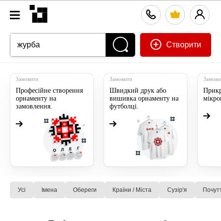
Створити
Замовити
Замовити
Замови
Професійне створення
Швидкий друк або
Прикр
орнаменту на
вишивка орнаменту на
мікр
замовлення.
футболці.
Усі
Імена
Обереги
Країни / Міста
Сузiр'я
Почут