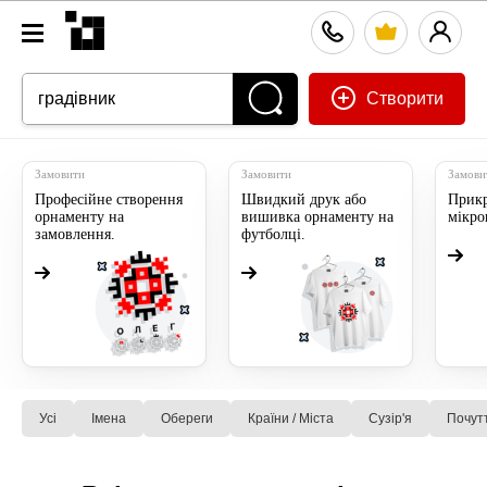
Створити
Замовити
Замовити
Замови
Професійне створення
Швидкий друк або
Прикр
орнаменту на
вишивка орнаменту на
мікр
замовлення.
футболці.
Усі
Імена
Обереги
Країни / Міста
Сузiр'я
Почут