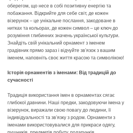
оберегом, що несе в собі позитивну енергію та
побажання. Відкрийте для себе світ, де кожен
візерунок – це унікальне послання, закодоване в
нитках та кольорах, де кожен символ – це ключ до
розуміння глибинних значень української культури.
Знайдіть свій унікальний орнамент з іменем
градівник прямо зараз і відчуйте зв'язок з вашим
іменем, наповніть своє життя красою та символікою!
Історія орнаментів з іменами: Від традицій до
сучасності
Традиція використання імен в орнаментах сягає
глибокої давнини. Наші предки, закодовуючи імена у
візерунок, виражали свою повагу до людини, її
індивідуальності та зв'язку з родом. Орнаменти з
іменами використовувалися для прикраси одягу,
рушників, предметів побуту, подарунків,