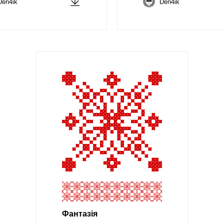
Den4ik
Den4ik
Фантазія