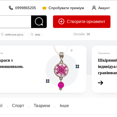
0999865205
Спробувати преміум
Акаунт
Створити
Онлайн:
36
київська русь
мир
ити
Замовити
раси з
Шкіряний 
ровишивкою.
індивідуа
гравіюва
ї
Спорт
Тварини
Інше