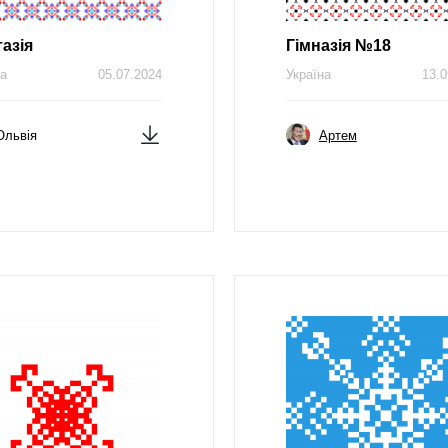
азія
Гімназія №18
на
05.07.2024
Україна
13.0
Ольвія
Артем