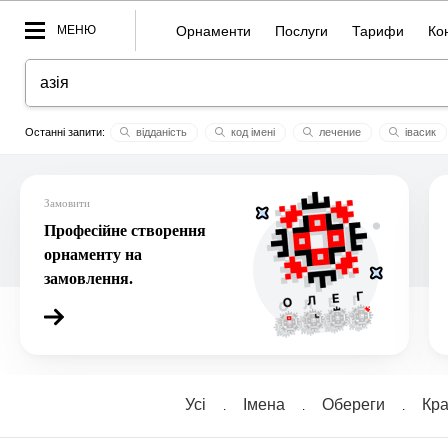
МЕНЮ
Орнаменти
Послуги
Тарифи
Ко
відданість
код імені
лечение
івасик
синюха
моня
сир
liliya
геометрический орнам
Замовити
Професійне створення
орнаменту на
замовлення.
Усі
Імена
Обереги
Кра