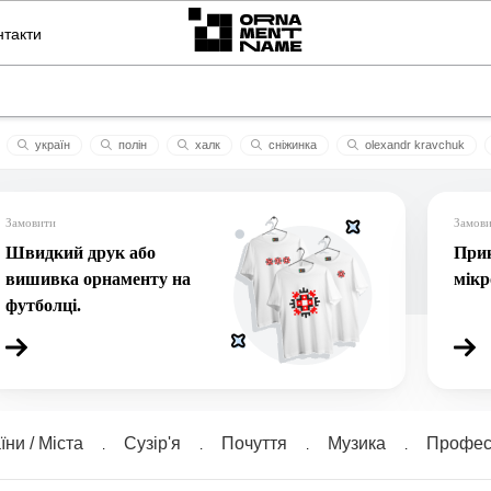
нтакти
укрaїн
полін
халк
сніжинка
olexandr kravchuk
ент
здоровя
13амалія
мiлана
варвара
коло
Замовити
Замов
Швидкий друк або
Прик
вишивка орнаменту на
мік
футболці.
їни / Міста
Сузiр'я
Почуття
Музика
Професі