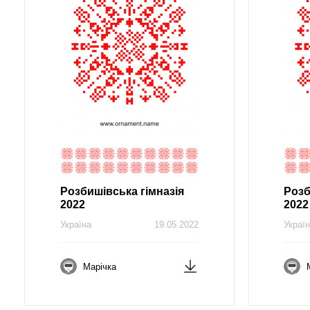
Розбишівська гімназія
Розб
2022
2022
Україна
19.05.2022
Украї
Марічка