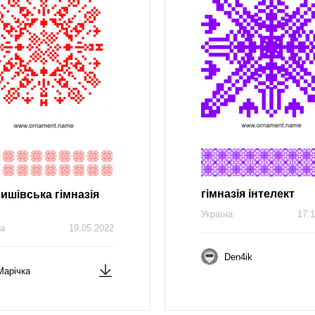
гімназія інтелект
ишівська гімназія
Україна
17.1
на
19.05.2022
Den4ik
Марічка