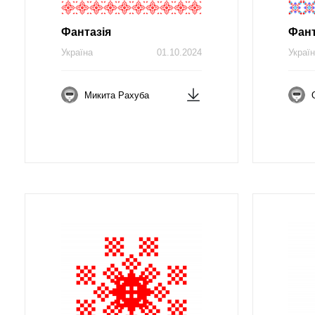
Фантазія
Фант
Україна
01.10.2024
Украї
Микита Рахуба