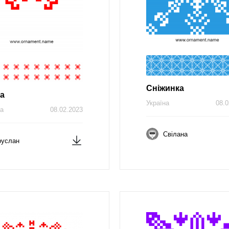
Сніжинка
ка
Україна
08.0
на
08.02.2023
Свілана
руслан