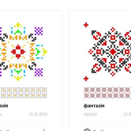
азія
фантазія
на
11.11.2020
Україна
12.0