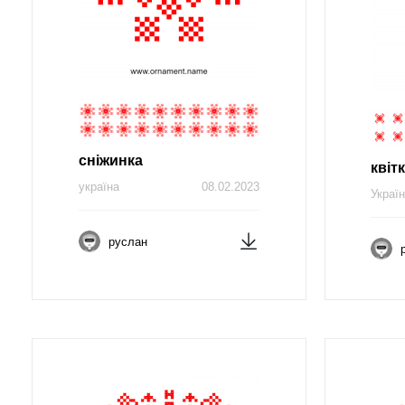
сніжинка
квіт
україна
08.02.2023
Украї
руслан