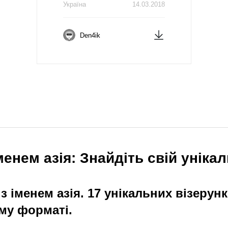
Україна
14.03.2018
Den4ik
енем азія: Знайдіть свій уніка
 іменем азія. 17 унікальних візерун
му форматі.