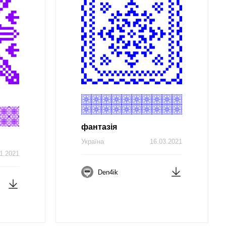
фантазія
Україна
16.03.2021
1.2021
Den4ik