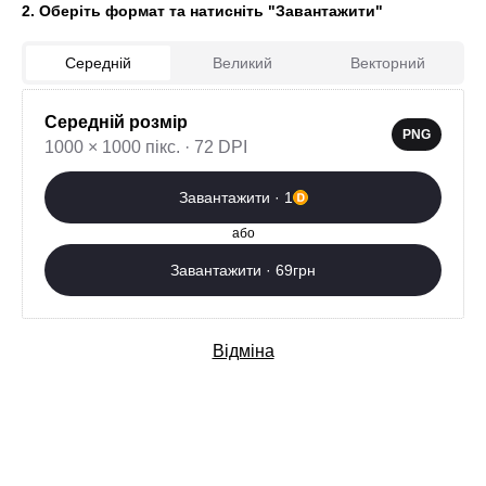
2. Оберіть формат та натисніть "Завантажити"
Середній
Великий
Векторний
0
Середній розмір
PNG
1000 × 1000 пікс. · 72 DPI
Завантажити зараз
Завантажити · 1
Додаткові послуги
або
Завантажити · 69грн
Відміна