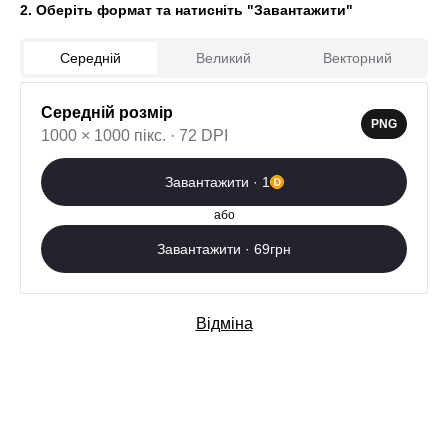
2. Оберіть формат та натисніть "Завантажити"
Середній
Великий
Векторний
Середній розмір
0
PNG
1000 × 1000 пікс. · 72 DPI
Завантажити зараз
Завантажити · 1
Додаткові послуги
або
Завантажити · 69грн
Відміна