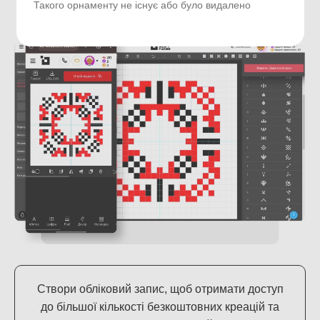
Зареєстрованих авторів
Створених орнаментів
Такого орнаменту не існує або було видалено
Створи обліковий запис, щоб отримати доступ
до більшої кількості безкоштовних креацій та