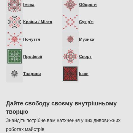
Імена
Обереги
Країни / Міста
Сузiр'я
Почуття
Музика
Професії
Спорт
Тварини
Інше
Дайте свободу своєму внутрішньому
творцю
Знайдіть потрібне вам натхнення у цих дивовижних
роботах майстрів