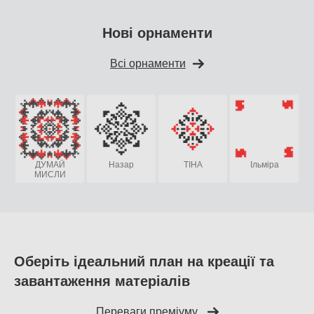
Нові орнаменти
Всі орнаменти
ДУМАЙ
Назар
ТІНА
Ільміра
МИСЛИ
Оберіть ідеальний план на креації та
завантаження матеріалів
Переваги преміуму