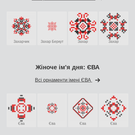
Захарчик
Захар Беркут
Захар
Захар
Жіноче ім'я дня: ЄВА
Всі орнаменти імені ЄВА
Єва
Єва
Єва
Єва