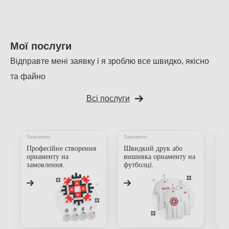
Мої послуги
Відправте мені заявку і я зроблю все швидко, якісно
та файно
Всі послуги
Замовити
Замовити
За
Професійне створення
Швидкий друк або
Пр
орнаменту на
вишивка орнаменту на
мі
замовлення.
футболці.