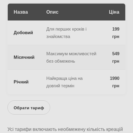
Назва
Опис
Ціна
Для перших кроків і
199
Добовий
знайомства
грн
Максимум можливостей
549
Місячний
без обмежень
грн
Найкраща ціна на
1990
Річний
довгий термін
грн
Обрати тариф
Усі тарифи включають необмежену кількість креацій