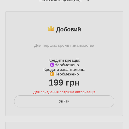
Добовий
Для перших кроків і знайомства
Кредити креацій:
Необмежено
Кредити завантажень:
Необмежено
199 грн
Для придбання потрібна авторизація
Увійти