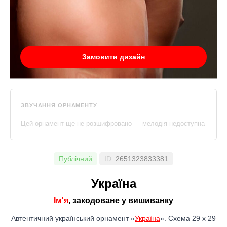
Замовити дизайн
ЗВУЧАННЯ ОРНАМЕНТУ
Цей орнамент ще не розшифровано — мелодія недоступна
Публічний
ID:
2651323833381
Україна
Ім'я
, закодоване у вишиванку
Автентичний український орнамент «
Україна
». Схема 29 x 29