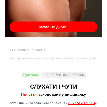
Замовити дизайн
ЗВУЧАННЯ ОРНАМЕНТУ
Цей орнамент ще не розшифровано — мелодія недоступна
Публічний
ID:
260705184729680000
СЛУХАТИ І ЧУТИ
Почуття
, закодоване у вишиванку
Автентичний український орнамент «
СЛУХАТИ І ЧУТИ
».