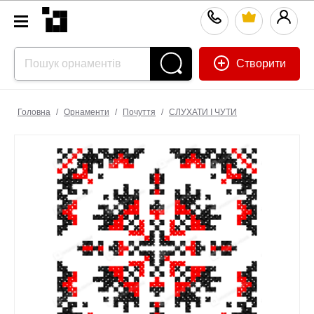
Створити
Головна
/
Орнаменти
/
Почуття
/
СЛУХАТИ І ЧУТИ