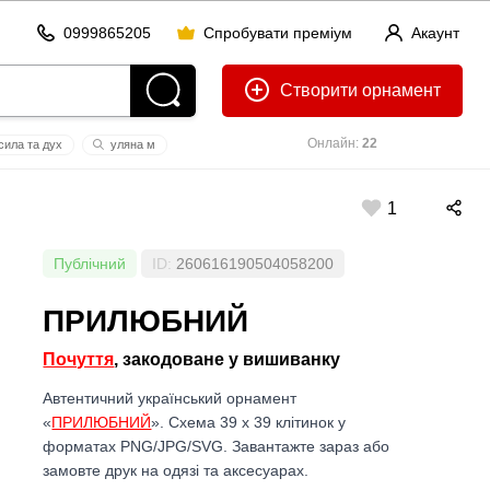
0999865205
Спробувати преміум
Акаунт
Створити
Онлайн:
22
сила та дух
уляна м
1
Публічний
ID:
260616190504058200
ПРИЛЮБНИЙ
Почуття
, закодоване у вишиванку
Автентичний український орнамент
«
ПРИЛЮБНИЙ
». Схема 39 x 39 клітинок у
форматах PNG/JPG/SVG. Завантажте зараз або
замовте друк на одязі та аксесуарах.