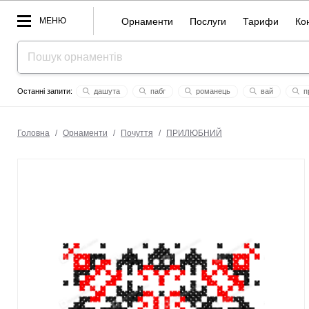
МЕНЮ
Орнаменти
Послуги
Тарифи
Ко
дашута
пабг
романець
вай
п
лерусик
крістіна
бог
моє iм’я
на долю
Головна
/
Орнаменти
/
Почуття
/
ПРИЛЮБНИЙ