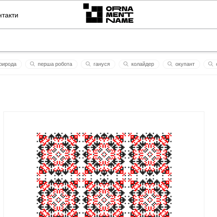
нтакти
рирода
перша робота
гануся
колайдер
окупант
мій шедевр
cg
ай
доброго вечора ми з україни
валерій