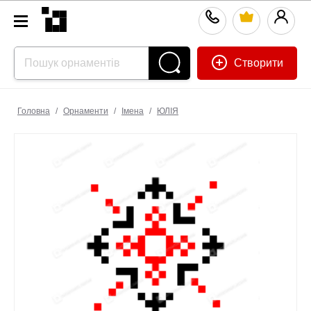
Створити
Головна
/
Орнаменти
/
Імена
/
ЮЛІЯ