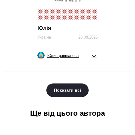
Юлія
Україна
26.08.2025
Юлия равшанова
Показати всі
Ще від цього автора