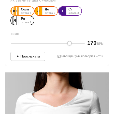
ЯК ЗВУЧИТЬ ЦЕЙ ОРНАМЕНТ
Соль
До
Сі
Ю
Л
І
октава 6
октава 3
октава 3
Ре
Я
октава 7
ТЕМП
170
BPM
Прослухати
Таблиця букв, кольорів і нот