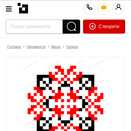
Створити
Головна
/
Орнаменти
/
Імена
/
Галина