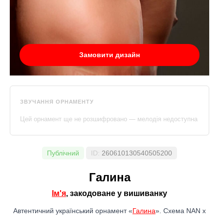
Замовити дизайн
ЗВУЧАННЯ ОРНАМЕНТУ
Цей орнамент ще не розшифровано — мелодія недоступна
Публічний
ID:
260610130540505200
Галина
Ім'я
, закодоване у вишиванку
Автентичний український орнамент «
Галина
». Схема NAN x