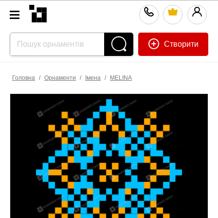
Створити
Головна
/
Орнаменти
/
Імена
/
МЕLINA