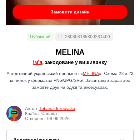
Замовити дизайн
Публічний
ID:
260608165800261400
МЕLINA
Ім'я
, закодоване у вишиванку
Автентичний український орнамент «
МЕLINA
». Схема 23 x 23
клітинок у форматах PNG/JPG/SVG. Завантажте зараз або
замовте друк на одязі та аксесуарах.
Автор:
Tetiana Ternovska
Країна: Canada
Створено: 08.06.2026