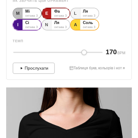
ЯК ЗВУЧИТЬ ЦЕЙ ОРНАМЕНТ
Мі
Фа
Ля
М
Е
L
октава 3
октава 3
октава 3
Сі
Ля
Соль
І
N
А
октава 3
октава 3
октава 3
ТЕМП
170
BPM
Прослухати
Таблиця букв, кольорів і нот