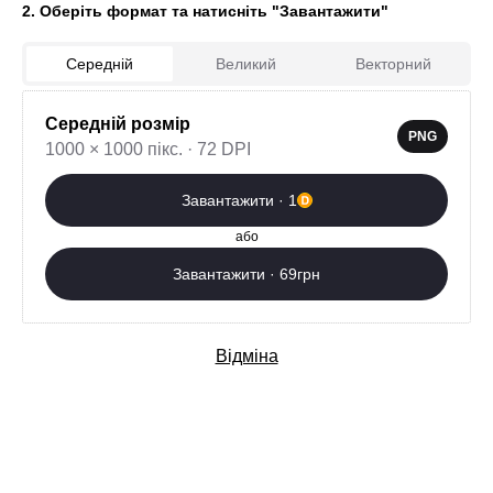
2. Оберіть формат та натисніть "Завантажити"
Середній
Великий
Векторний
Середній розмір
0
PNG
1000 × 1000 пікс. · 72 DPI
Завантажити зараз
Завантажити · 1
Додаткові послуги
або
Завантажити · 69грн
Відміна