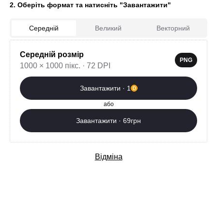
2. Оберіть формат та натисніть "Завантажити"
Середній
Великий
Векторний
Середній розмір
1
PNG
1000 × 1000 пікс. · 72 DPI
Завантажити зараз
Завантажити · 1
Додаткові послуги
або
Завантажити · 69грн
Відміна