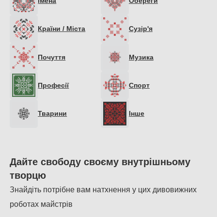
Імена
Обереги
Країни / Міста
Сузiр'я
Почуття
Музика
Професії
Спорт
Тварини
Інше
Дайте свободу своєму внутрішньому
творцю
Знайдіть потрібне вам натхнення у цих дивовижних
роботах майстрів