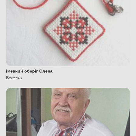
Іменний оберіг Олена
Berezka