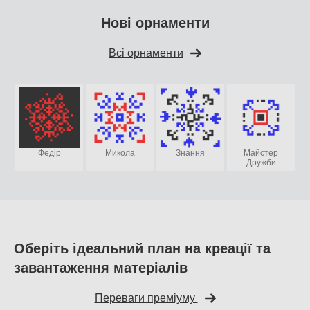
Нові орнаменти
Всі орнаменти
Федір
Микола
Знання
Майстер
Дружби
Оберіть ідеальний план на креації та
завантаження матеріалів
Переваги преміуму