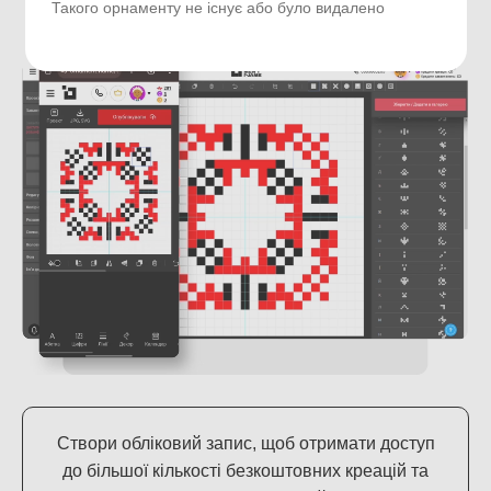
Зареєстрованих авторів
Створених орнаментів
Такого орнаменту не існує або було видалено
Створи обліковий запис, щоб отримати доступ
до більшої кількості безкоштовних креацій та