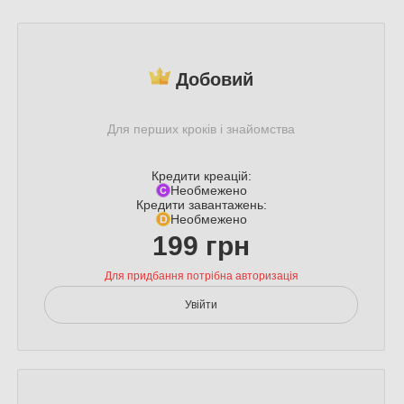
Добовий
Для перших кроків і знайомства
Кредити креацій:
Необмежено
Кредити завантажень:
Необмежено
199 грн
Для придбання потрібна авторизація
Увійти