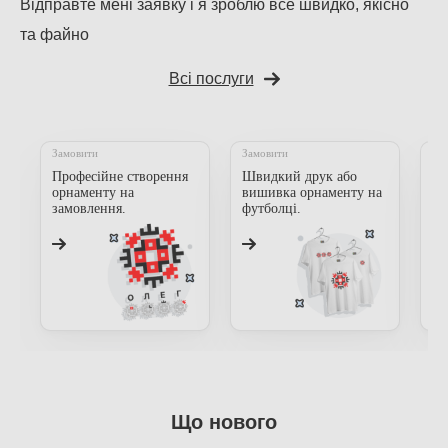
Відправте мені заявку і я зроблю все швидко, якісно
та файно
Всі послуги
Замовити
Замовити
За
Професійне створення
Швидкий друк або
Пр
орнаменту на
вишивка орнаменту на
мі
замовлення.
футболці.
Що нового