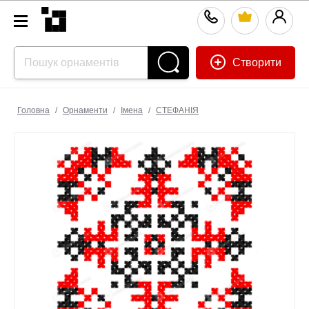
Створити
Головна
/
Орнаменти
/
Імена
/
СТЕФАНІЯ