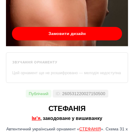
Замовити дизайн
ЗВУЧАННЯ ОРНАМЕНТУ
Цей орнамент ще не розшифровано — мелодія недоступна
Публічний
ID:
260531220027150500
СТЕФАНІЯ
Ім'я
, закодоване у вишиванку
Автентичний український орнамент «
СТЕФАНІЯ
». Схема 31 x