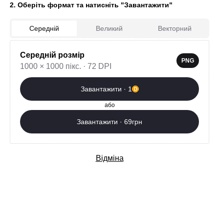
2. Оберіть формат та натисніть "Завантажити"
Середній
Великий
Векторний
Середній розмір
0
PNG
1000 × 1000 пікс. · 72 DPI
Завантажити зараз
Завантажити · 1
Додаткові послуги
або
Завантажити · 69грн
Відміна