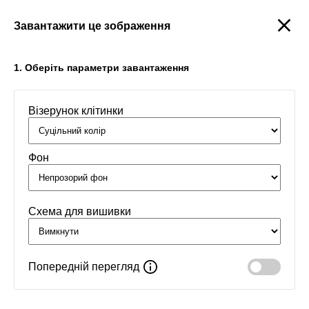
Завантажити це зображення
Створити
1. Оберіть параметри завантаження
Візерунок клітинки
Головна
/
Орнаменти
/
Інше
/
Бурканлянський Левиж
Фон
Схема для вишивки
Попередній перегляд