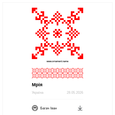
Мрія
Україна
28.05.2026
Багач Іван