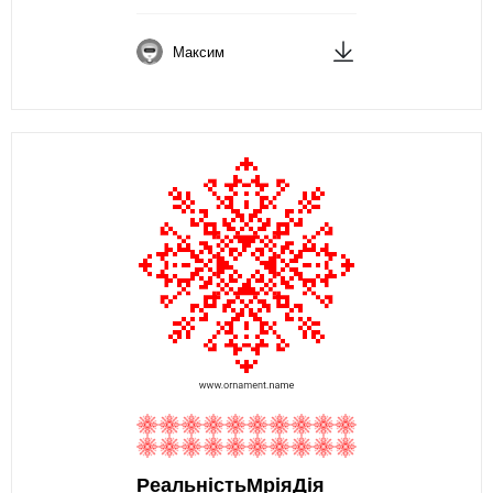
Максим
РеальністьМріяДія