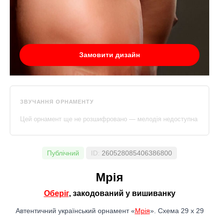
Замовити дизайн
ЗВУЧАННЯ ОРНАМЕНТУ
Цей орнамент ще не розшифровано — мелодія недоступна
Публічний
ID:
260528085406386800
Мрія
Оберіг
, закодований у вишиванку
Автентичний український орнамент «
Мрія
». Схема 29 x 29