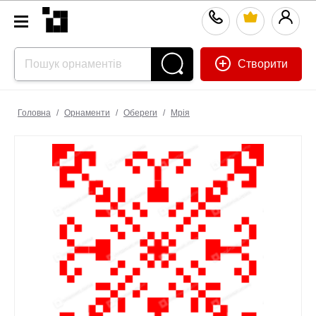
Створити
Головна
/
Орнаменти
/
Обереги
/
Мрія