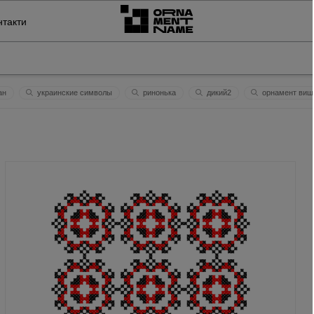
нтакти
ан
украинские символы
ринонька
дикий2
орнамент виш
ема ім'я
хронос час спливає
конкурс
здоров'я в'ячеслaву