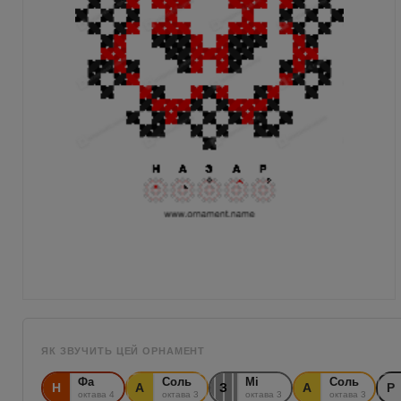
ЯК ЗВУЧИТЬ ЦЕЙ ОРНАМЕНТ
Фа
Соль
Мі
Соль
Н
А
З
А
Р
октава 4
октава 3
октава 3
октава 3