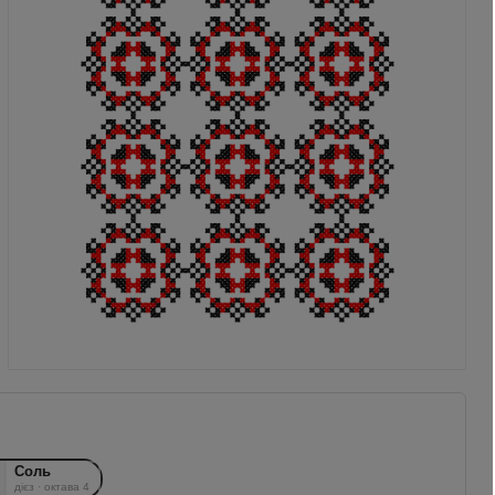
Соль
дієз · октава 4