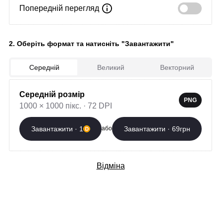
Попередній перегляд
Завантажити зараз
2. Оберіть формат та натисніть "Завантажити"
Автор:
Ornament Name
Країна: Україна
Створено: 23.05.2026
Середній
Великий
Векторний
Середній розмір
Додаткові послуги
PNG
1000 × 1000 пікс. · 72 DPI
Професійна розробка
Завантажити · 1
Завантажити · 69грн
або
Вибрати
орнаменту
400 грн/слово
Відміна
Футболка з
Вибрати
орнаментом
від 1100 грн