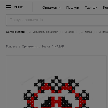
МЕНЮ
Орнаменти
Послуги
Тарифи
Ко
укринский орнамент
sabir
дисак
пом
зубожиння орнамент
анастаси
янгол завжди поруч
яр
олечка
україна понад усе!
ванечка
програміст
Головна
/
Орнаменти
/
Імена
/
НАЗАР