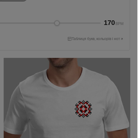
170
BPM
Таблиця букв, кольорів і нот