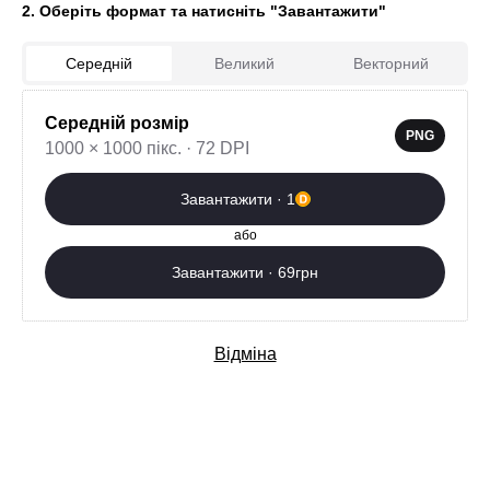
2. Оберіть формат та натисніть "Завантажити"
Середній
Великий
Векторний
Середній розмір
PNG
0
1000 × 1000 пікс. · 72 DPI
Завантажити зараз
Завантажити · 1
або
Додаткові послуги
Завантажити · 69грн
Відміна