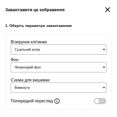
Завантажити це зображення
Створити
1. Оберіть параметри завантаження
Візерунок клітинки
Головна
/
Орнаменти
/
Обереги
/
Україна це наш мирний оберіг,
що додає нам сил боротися за волю й щастя
Фон
Схема для вишивки
Попередній перегляд