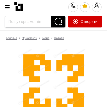
Створити
Головна
/
Орнаменти
/
Імена
/
Наталя