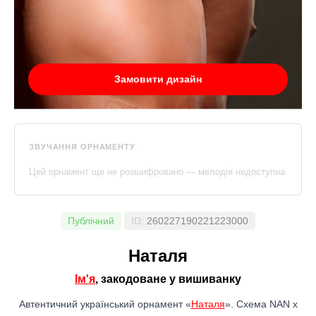
Замовити дизайн
ЗВУЧАННЯ ОРНАМЕНТУ
Цей орнамент ще не розшифровано — мелодія недоступна
Публічний
ID:
260227190221223000
Наталя
Ім'я
, закодоване у вишиванку
Автентичний український орнамент «
Наталя
». Схема NAN x