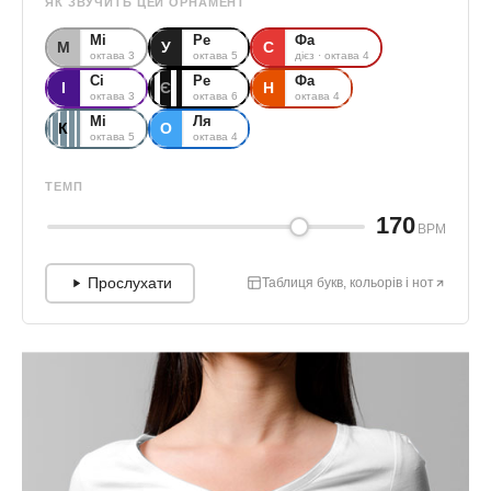
ЯК ЗВУЧИТЬ ЦЕЙ ОРНАМЕНТ
Мі
Ре
Фа
М
У
С
октава 3
октава 5
дієз · октава 4
Сі
Ре
Фа
І
Є
Н
октава 3
октава 6
октава 4
Мі
Ля
К
О
октава 5
октава 4
ТЕМП
170
BPM
Прослухати
Таблиця букв, кольорів і нот