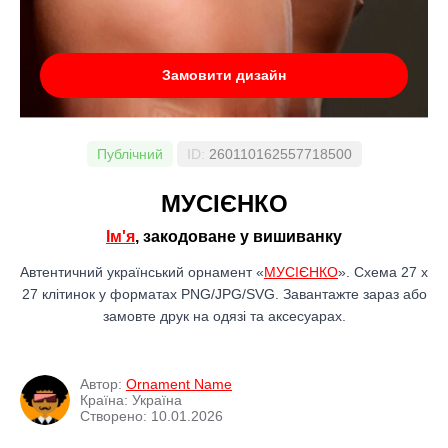
Замовити дизайн
Публічний
ID:
260110162557718500
МУСІЄНКО
Ім'я
, закодоване у вишиванку
Автентичний український орнамент «
МУСІЄНКО
». Схема 27 x
27 клітинок у форматах PNG/JPG/SVG. Завантажте зараз або
замовте друк на одязі та аксесуарах.
Автор:
Ornament Name
Країна: Україна
Створено: 10.01.2026