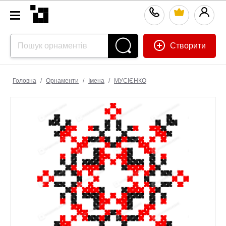
Створити
Головна
/
Орнаменти
/
Імена
/
МУСІЄНКО